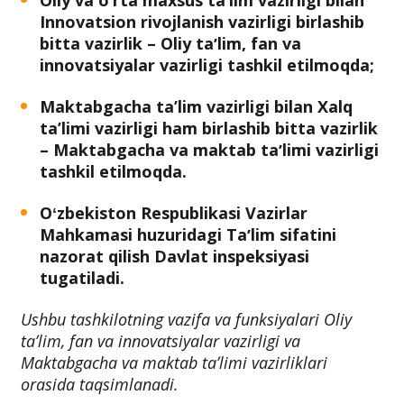
Innovatsion rivojlanish vazirligi birlashib
bitta vazirlik – Oliy taʼlim, fan va
innovatsiyalar vazirligi tashkil etilmoqda;
Maktabgacha ta’lim vazirligi bilan Xalq
ta’limi vazirligi ham birlashib bitta vazirlik
– Maktabgacha va maktab taʼlimi vazirligi
tashkil etilmoqda.
Oʻzbekiston Respublikasi Vazirlar
Mahkamasi huzuridagi Taʼlim sifatini
nazorat qilish Davlat inspeksiyasi
tugatiladi.
Ushbu tashkilotning vazifa va funksiyalari Oliy
taʼlim, fan va innovatsiyalar vazirligi va
Maktabgacha va maktab taʼlimi vazirliklari
orasida taqsimlanadi.