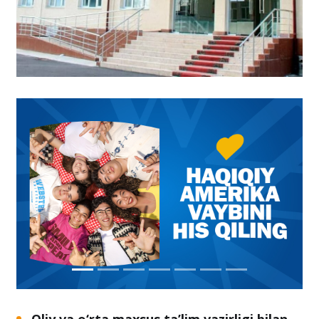
Oliy va o‘rta maxsus ta’lim vazirligi bilan