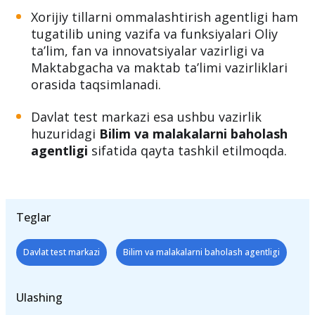
Xorijiy tillarni ommalashtirish agentligi ham
tugatilib uning vazifa va funksiyalari Oliy
taʼlim, fan va innovatsiyalar vazirligi va
Maktabgacha va maktab taʼlimi vazirliklari
orasida taqsimlanadi.
Davlat test markazi esa ushbu vazirlik
huzuridagi
Bilim va malakalarni baholash
agentligi
sifatida qayta tashkil etilmoqda.
Teglar
Davlat test markazi
Bilim va malakalarni baholash agentligi
Ulashing