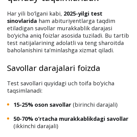
Har yili bo‘lgani kabi,
2025-yilgi test
sinovlarida
ham abituriyentlarga taqdim
etiladigan savollar murakkablik darajasi
bo‘yicha aniq foizlar asosida tuziladi. Bu tartib
test natijalarining adolatli va teng sharoitda
baholanishini ta’minlashga xizmat qiladi.
Savollar darajalari foizda
Test savollari quyidagi uch toifa bo‘yicha
taqsimlanadi:
15-25% oson savollar
(birinchi darajali)
50-70% o‘rtacha murakkablikdagi savollar
(ikkinchi darajali)