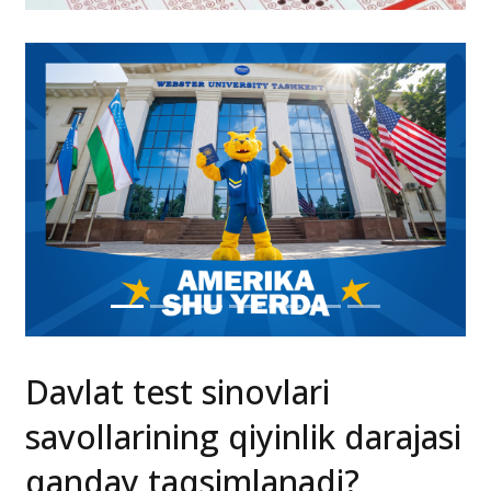
Davlat test sinovlari
savollarining qiyinlik darajasi
qanday taqsimlanadi?