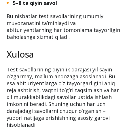
5–8 ta qiyin savol
Bu nisbatlar test savollarining umumiy
muvozanatini ta’minlaydi va
abituriyentlarning har tomonlama tayyorligini
baholashga xizmat qiladi.
Xulosa
Test savollarining qiyinlik darajasi yil sayin
o‘zgarmay, ma’lum andozaga asoslanadi. Bu
esa abituriyentlarga o‘z tayyorgarligini aniq
rejalashtirish, vaqtni to‘g‘ri taqsimlash va har
xil murakkablikdagi savollar ustida ishlash
imkonini beradi. Shuning uchun har uch
darajadagi savollarni chuqur o‘rganish –
yuqori natijaga erishishning asosiy garovi
hisoblanadi.