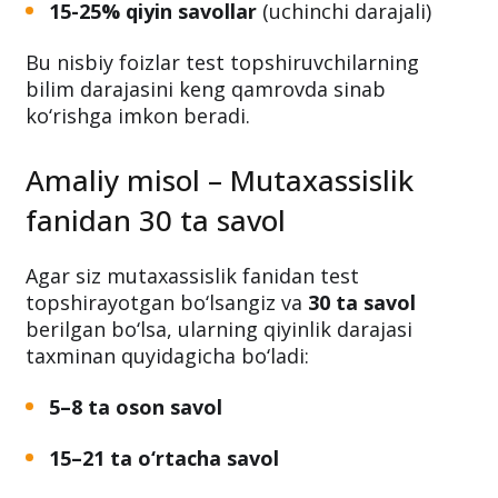
15-25% qiyin savollar
(uchinchi darajali)
Bu nisbiy foizlar test topshiruvchilarning
bilim darajasini keng qamrovda sinab
ko‘rishga imkon beradi.
Amaliy misol – Mutaxassislik
fanidan 30 ta savol
Agar siz mutaxassislik fanidan test
topshirayotgan bo‘lsangiz va
30 ta savol
berilgan bo‘lsa, ularning qiyinlik darajasi
taxminan quyidagicha bo‘ladi:
5–8 ta oson savol
15–21 ta o‘rtacha savol