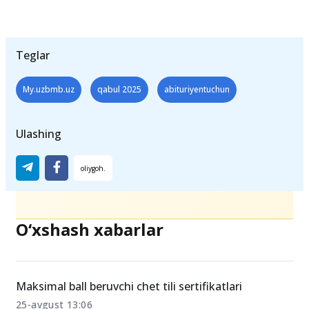
Teglar
My.uzbmb.uz
qabul 2025
abituriyentuchun
Ulashing
O‘xshash xabarlar
Maksimal ball beruvchi chet tili sertifikatlari
25-avgust 13:06