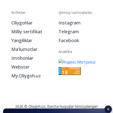
Bo‘limlar
Ijtimoiy tarmoqlarda
Oliygohlar
Instagram
Milliy sertifikat
Telegram
Yangiliklar
Facebook
Ma'lumotlar
Analitika
Imtihonlar
Webster
My.Oliygoh.uz
2026 © Oliygoh.uz, Barcha huquqlar himoyalangan