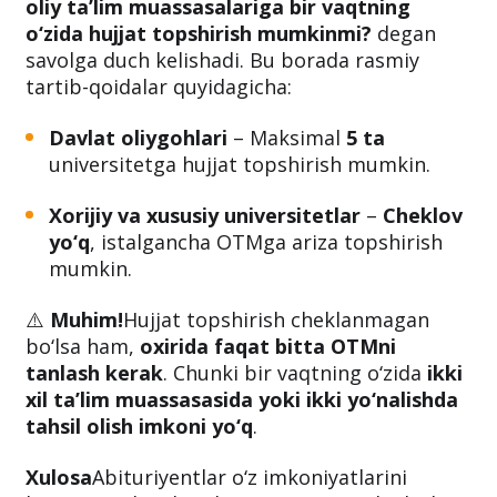
oliy ta’lim muassasalariga bir vaqtning
o‘zida hujjat topshirish mumkinmi?
degan
savolga duch kelishadi. Bu borada rasmiy
tartib-qoidalar quyidagicha:
Davlat oliygohlari
– Maksimal
5 ta
universitetga hujjat topshirish mumkin.
Xorijiy va xususiy universitetlar
–
Cheklov
yo‘q
, istalgancha OTMga ariza topshirish
mumkin.
⚠️
Muhim!
Hujjat topshirish cheklanmagan
bo‘lsa ham,
oxirida faqat bitta OTMni
tanlash kerak
. Chunki bir vaqtning o‘zida
ikki
xil ta’lim muassasasida yoki ikki yo‘nalishda
tahsil olish imkoni yo‘q
.
Xulosa
Abituriyentlar o‘z imkoniyatlarini