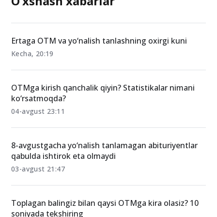
O‘xshash xabarlar
Ertaga OTM va yo‘nalish tanlashning oxirgi kuni
Kecha, 20:19
OTMga kirish qanchalik qiyin? Statistikalar nimani
ko‘rsatmoqda?
04-avgust 23:11
8-avgustgacha yo‘nalish tanlamagan abituriyentlar
qabulda ishtirok eta olmaydi
03-avgust 21:47
Toplagan balingiz bilan qaysi OTMga kira olasiz? 10
soniyada tekshiring