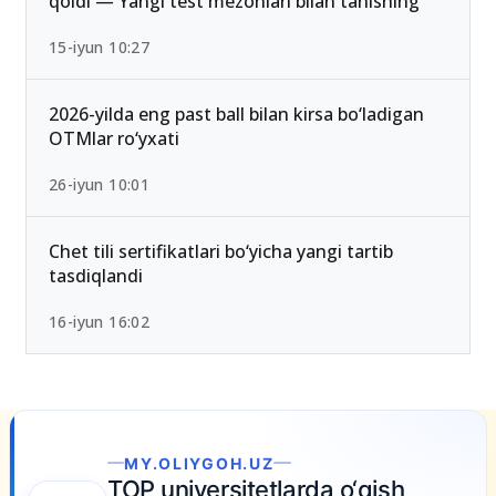
qoldi — Yangi test mezonlari bilan tanishing
15-iyun 10:27
2026-yilda eng past ball bilan kirsa bo‘ladigan
OTMlar ro‘yxati
26-iyun 10:01
Chet tili sertifikatlari bo‘yicha yangi tartib
tasdiqlandi
16-iyun 16:02
MY.OLIYGOH.UZ
TOP universitetlarda o‘qish