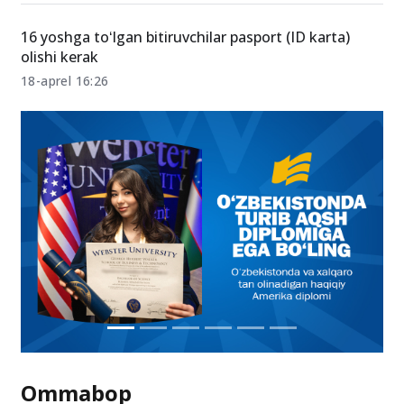
rasmiylashtirishning yangi tartibi!
27-aprel 13:52
16 yoshga toʻlgan bitiruvchilar pasport (ID karta)
olishi kerak
18-aprel 16:26