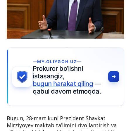
IYGOH.UZ
r bo‘lishni
giz,
harakat qiling
—
 davom etmoqda.