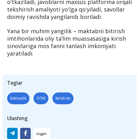
oʻquvchilarning bilimini yagona nazorat
materiallari asosida baholash taklif etilmoqda.
Imtihon topshiriqlari yozma va amaliy shaklga
oʻtkaziladi, javoblarni maxsus platforma orqali
tekshirish amaliyoti yoʻlga qoʻyiladi, savollar
doimiy ravishda yangilanib boriladi.
Yana bir muhim yangilik – maktabni bitirish
imtihonlarida oliy taʼlim muassasasiga kirish
sinovlariga mos fanni tanlash imkoniyati
yaratiladi.
Teglar
bitiruvchi
OTM
kirish im