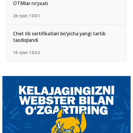
2026-yilda eng past ball bilan kirsa bo‘ladigan
OTMlar ro‘yxati
26-iyun 10:01
Chet tili sertifikatlari bo‘yicha yangi tartib
tasdiqlandi
16-iyun 16:02