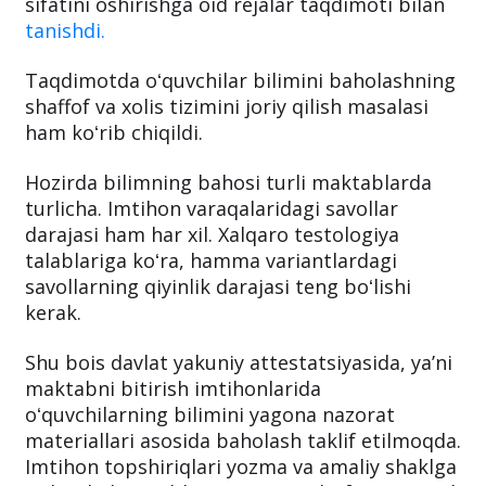
Bugun, 28-mart kuni Prezident Shavkat
Mirziyoyev maktab taʼlimini rivojlantirish va
sifatini oshirishga oid rejalar taqdimoti bilan
tanishdi.
Taqdimotda oʻquvchilar bilimini baholashning
shaffof va xolis tizimini joriy qilish masalasi
ham koʻrib chiqildi.
Hozirda bilimning bahosi turli maktablarda
turlicha. Imtihon varaqalaridagi savollar
darajasi ham har xil. Xalqaro testologiya
talablariga koʻra, hamma variantlardagi
savollarning qiyinlik darajasi teng boʻlishi
kerak.
Shu bois davlat yakuniy attestatsiyasida, yaʼni
maktabni bitirish imtihonlarida