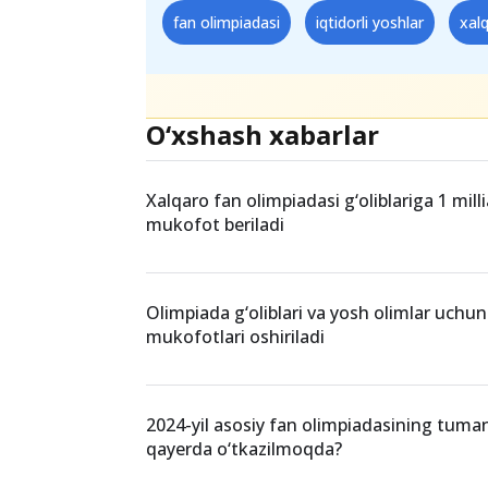
fan olimpiadasi
iqtidorli yoshlar
xal
O‘xshash xabarlar
Xalqaro fan olimpiadasi g‘oliblariga 1 mil
mukofot beriladi
Olimpiada g‘oliblari va yosh olimlar uchun
mukofotlari oshiriladi
2024-yil asosiy fan olimpiadasining tuma
qayerda o‘tkazilmoqda?