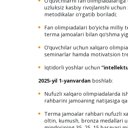
O‘quvchilarni fan olimpiadalariga 
uzluksiz kasbiy rivojlanishi uchun 
metodikalar o‘rgatib boriladi;
Fan olimpiadalari bo‘yicha milliy 
terma jamoalari bilan qo‘shma yig‘i
O‘quvchilar uchun xalqaro olimpia
seminarlar hamda motivatsion tren
Iqtidorli yoshlar uchun
“intellek
2025-yil 1-yanvardan
boshlab:
Nufuzli xalqaro olimpiadalarda is
rahbarini jamoaning natijasiga qara
Terma jamoalar rahbari nufuzli xa
oltin, kumush, bronza medallari u
miqdorining 35, 25, 15 baravari m