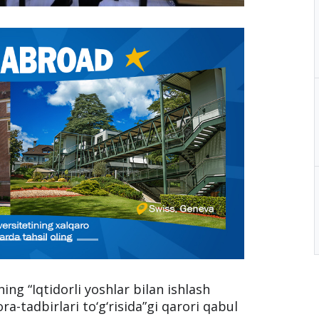
ng “Iqtidorli yoshlar bilan ishlash
ra-tadbirlari to‘g‘risida”gi qarori qabul