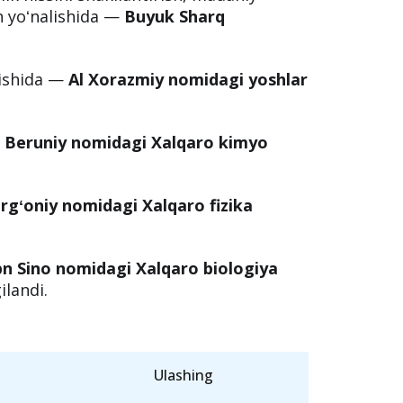
h yoʻnalishida —
Buyuk Sharq
lishida —
Al Xorazmiy nomidagi yoshlar
 Beruniy nomidagi Xalqaro kimyo
rgʻoniy nomidagi Xalqaro fizika
Ibn Sino nomidagi Xalqaro biologiya
ilandi.
Ulashing