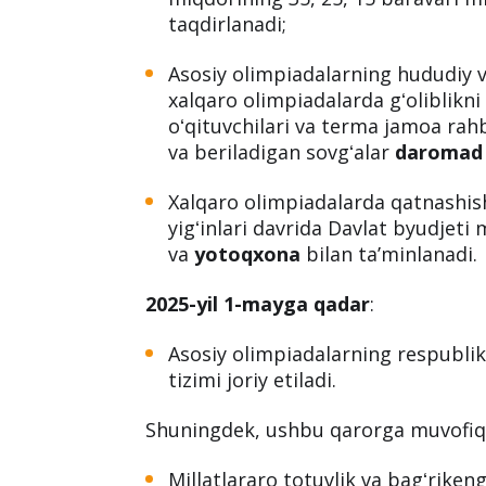
taqdirlanadi;
Asosiy olimpiadalarning hududiy 
xalqaro olimpiadalarda gʻoliblikni 
oʻqituvchilari va terma jamoa rah
va beriladigan sovgʻalar
daromad s
Xalqaro olimpiadalarda qatnashis
yigʻinlari davrida Davlat byudjeti
va
yotoqxona
bilan taʼminlanadi.
2025-yil 1-mayga qadar
:
Asosiy olimpiadalarning respublik
tizimi joriy etiladi.
Shuningdek, ushbu qarorga muvofiq
Millatlararo totuvlik va bagʻrikeng