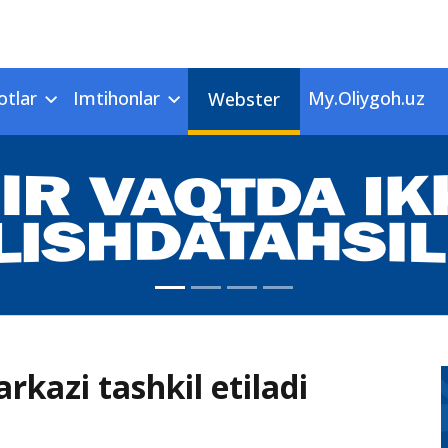
otlar
Imtihonlar
My.Oliygoh.uz
Webster
rkazi tashkil etiladi