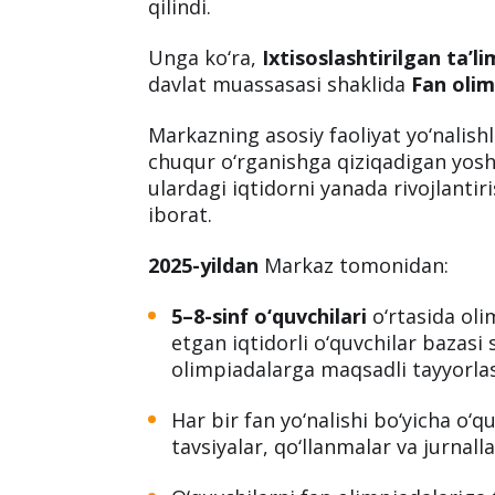
qilindi.
Unga ko‘ra,
Ixtisoslashtirilgan ta’l
davlat muassasasi shaklida
Fan olim
Markazning asosiy faoliyat yo‘nalishl
chuqur o‘rganishga qiziqadigan yoshla
ulardagi iqtidorni yanada rivojlanti
iborat.
2025-yildan
Markaz tomonidan:
5–8-sinf o‘quvchilari
o‘rtasida oli
etgan iqtidorli o‘quvchilar bazasi 
olimpiadalarga maqsadli tayyorlash
Har bir fan yo‘nalishi bo‘yicha o‘q
tavsiyalar, qo‘llanmalar va jurnalla