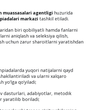
im muassasalari agentligi
huzurida
piadalari markazi
tashkil etiladi.
aridan biri qobiliyatli hamda fanlarni
rni aniqlash va seleksiya qilish,
rish uchun zarur sharoitlarni yaratishdan
mpiadalarda yuqori natijalarni qayd
shakllantiriladi va ularni xalqaro
 yo‘lga qo‘yiladi;
uv dasturlari, adabiyotlar, metodik
r yaratilib boriladi;