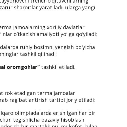
tayyorlovchi trener-o‘qituvchilarning
zarur sharoitlar yaratiladi, ularga yangi
terma jamoalarning xorijiy davlatlar
nlar o‘tkazish amaliyoti yo‘lga qo‘yiladi;
dalarda ruhiy bosimni yengish bo‘yicha
inglar tashkil qilinadi;
tual oromgohlar”
tashkil etiladi.
htirok etadigan terma jamoalar
b ragʻbatlantirish tartibi joriy etiladi;
lqaro olimpiadalarda erishilgan har bir
chun tegishlicha bazaviy hisoblash
iqdorida bir martalik pul mukofoti bilan