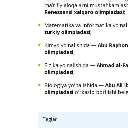
maʼrifiy aloqalarni mustahkamlas
Renessansi xalqaro olimpiadasi
;
Matematika va informatika yoʻna
turkiy olimpiadasi
;
Kimyo yoʻnalishida —
Abu Rayhon
olimpiadasi
;
Fizika yoʻnalishida —
Ahmad al-Fa
olimpiadasi
;
Biologiya yoʻnalishida —
Abu Ali 
olimpiadasi
oʻtkazib borilishi belg
Teglar