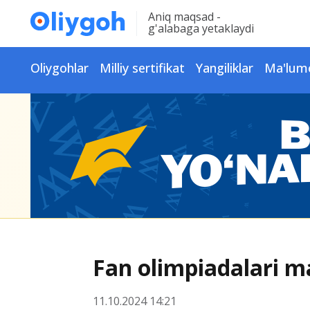
Aniq maqsad -
g'alabaga yetaklaydi
Oliygohlar
Milliy sertifikat
Yangiliklar
Ma'lum
Fan olimpiadalari ma
11.10.2024 14:21