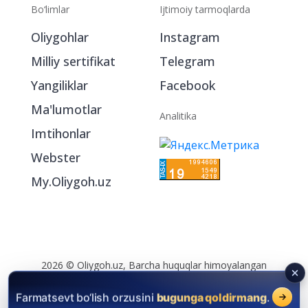
Bo‘limlar
Ijtimoiy tarmoqlarda
Oliygohlar
Instagram
Milliy sertifikat
Telegram
Yangiliklar
Facebook
Ma'lumotlar
Analitika
Imtihonlar
Webster
My.Oliygoh.uz
2026 © Oliygoh.uz, Barcha huquqlar himoyalangan
Reklama
/
Foydalanish shartlari
Farmatsevt bo‘lish orzusini
bugunga qoldirmang
.