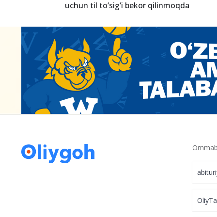
Diniy-ma’rifiy yo‘nalishdagi magistr va do
uchun yangi stipendiya joriy etiladi
Diplom IELTS o‘rnini bosadi: O‘zbekiston
uchun til to‘sig‘i bekor qilinmoqda