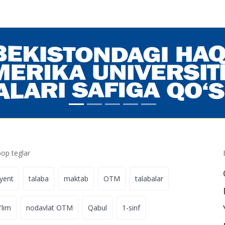
ktorantlar
11-iyun 15:21
da magistratura
14-aprel 10:27