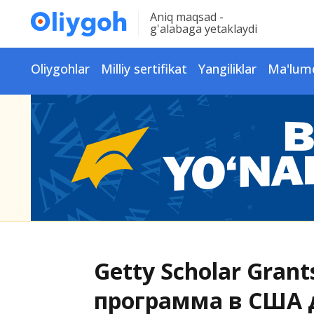
Aniq maqsad -
g'alabaga yetaklaydi
Oliygohlar
Milliy sertifikat
Yangiliklar
Ma'lum
Getty Scholar Grant
программа в США 