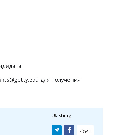
ндидата для исследования Гетти;
 кандидата;
 исследование принесет Гетти;
;
ндидата;
ants@getty.edu для получения