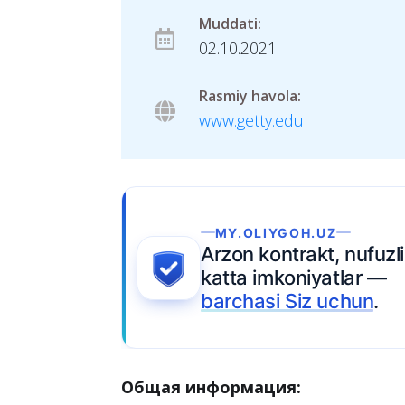
Muddati:
02.10.2021
Rasmiy havola:
www.getty.edu
Ariza topshiring