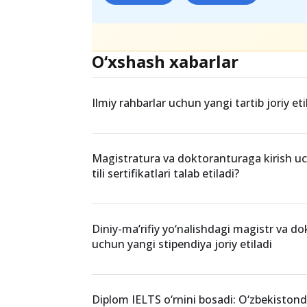
Teglar
doktorantura
Xalqaro grant
O‘xshash xabarlar
Ilmiy rahbarlar uchun yangi tartib joriy eti
Magistratura va doktoranturaga kirish u
tili sertifikatlari talab etiladi?