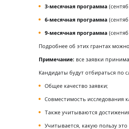
должны будут подать заявку н
Сотрудники Getty и их семьи не
этого гранта;
Продолжительность программы 
3-месячная программа
(сентяб
6-месячная программа
(сентябр
9-месячная программа
(сентяб
Подробнее об этих грантах можн
Примечание:
все заявки принимаю
Кандидаты будут отбираться по 
Общее качество заявки;