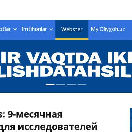
otlar
Imtihonlar
My.Oliygoh.uz
Webster
s: 9-месячная
для исследователей