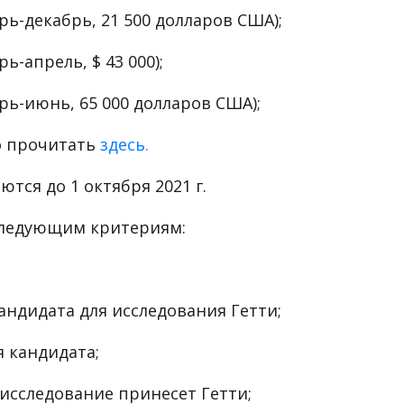
а
Postdoctorial Fellowship
;
 могут подать заявку на получение
3-9 месяцев:
рь-декабрь, 21 500 долларов США);
ь-апрель, $ 43 000);
рь-июнь, 65 000 долларов США);
о прочитать
здесь.
тся до 1 октября 2021 г.
следующим критериям: