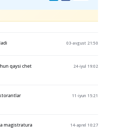
Ulashing
ladi
03-avgust 21:50
chun qaysi chet
24-iyul 19:02