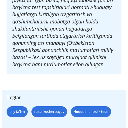
o‘qishga tavsiya etilgan darsliklar va o‘quv
adabiyotlari ro‘yxati ham agentlik saytida
joylashtirilgan bo‘lib, huquqshunoslik fanlari
bo‘yicha test topshiriqlari normativ-huquqiy
hujjatlarga kiritilgan o‘zgartirish va
qo‘shimchalarni inobatga olgan holda
shakllantirilishi, qonun hujjatlariga
belgilangan tartibda o‘zgartirish kiritilganda
qonunning asl manbayi (O‘zbekiston
Respublikasi qonunchilik maʼlumotlari milliy
bazasi – lex.uz sayti)ga murojaat qilinishi
bo‘yicha ham maʼlumotlar eʼlon qilingan.
Teglar