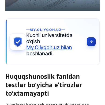
OLIYGOH.UZ
i universitetda
h
liygoh.uz bilan
lanadi.
Huquqshunoslik fanidan
testlar bo‘yicha eʼtirozlar