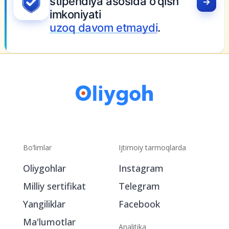
YGOH.UZ
a, grant va
iya asosida o‘qish
ati
avom etmaydi
.
Bo‘limlar
Ijtimoiy tarmoqlarda