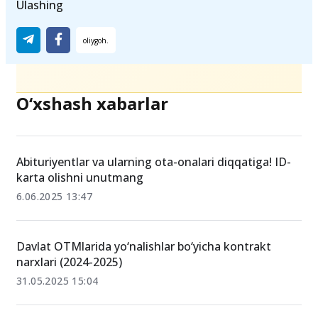
oliy ta'lim
rasul kusherbayev
Huquqshunoslik testi
Ulashing
O‘xshash xabarlar
Abituriyentlar va ularning ota-onalari diqqatiga! ID-
karta olishni unutmang
6.06.2025 13:47
Davlat OTMlarida yo‘nalishlar bo‘yicha kontrakt
narxlari (2024-2025)