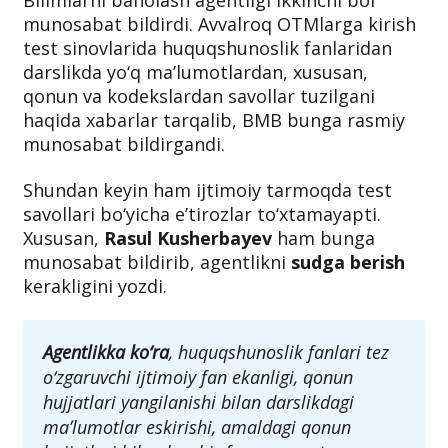
to‘xtamayapti
Bilimlarni baholash agentligi ikkinchi bor
munosabat bildirdi. Avvalroq OTMlarga kirish
test sinovlarida huquqshunoslik fanlaridan
darslikda yo‘q maʼlumotlardan, xususan,
qonun va kodekslardan savollar tuzilgani
haqida xabarlar tarqalib, BMB bunga rasmiy
munosabat bildirgandi.
Shundan keyin ham ijtimoiy tarmoqda test
savollari bo‘yicha eʼtirozlar to‘xtamayapti.
Xususan,
Rasul Kusherbayev
ham bunga
munosabat bildirib, agentlikni
sudga berish
kerakligini yozdi.
Agentlikka ko‘ra
, huquqshunoslik fanlari tez
o‘zgaruvchi ijtimoiy fan ekanligi, qonun