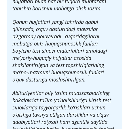
hujjatlari yangilanishi bilan darslikdagi
maʼlumotlar eskirishi, amaldagi qonun
hujjatlari bilan har bir fuqaro muntazam
tanishib borishini inobatga olish lozim.
Qonun hujjatlari yangi tahrirda qabul
qilinsada, o‘quv dasturidagi mavzular
o‘zgarmay qolaveradi. Yuqoridagilarni
inobatga olib, huquqshunoslik fanlari
bo‘yicha test sinovi materiallari amaldagi
meʼyoriy-huquqiy hujjatlar asosida
shakllantirilgan va test topshiriqlarining
maʼno-mazmuni huquqshunoslik fanlari
o‘quv dasturiga moslashtirilgan.
Abituriyentlar oliy taʼlim muassasalarining
bakalavriat taʼlim yo‘nalishlariga kirish test
sinovlariga tayyorgarlik ko‘rishlari uchun