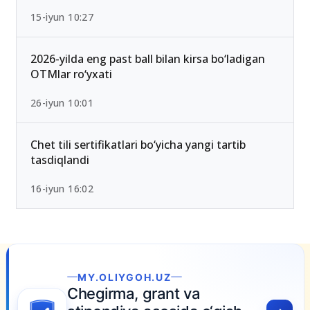
2026/2027 qabulda maksimal ball 189 Bo‘lib
qoldi — Yangi test mezonlari bilan tanishing
15-iyun 10:27
2026-yilda eng past ball bilan kirsa bo‘ladigan
OTMlar ro‘yxati
26-iyun 10:01
Chet tili sertifikatlari bo‘yicha yangi tartib
tasdiqlandi
16-iyun 16:02