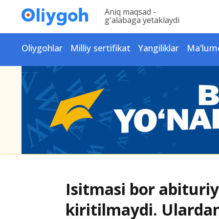
Aniq maqsad -
g'alabaga yetaklaydi
Oliygohlar
Milliy sertifikat
Yangiliklar
Ma'lum
Isitmasi bor abituri
kiritilmaydi. Ulard