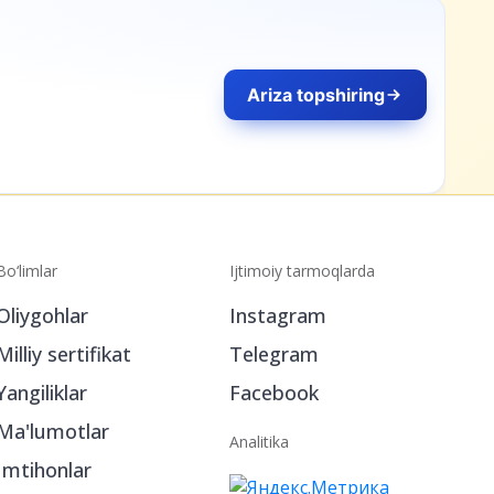
Bo‘limlar
Ijtimoiy tarmoqlarda
Oliygohlar
Instagram
Milliy sertifikat
Telegram
Yangiliklar
Facebook
Ma'lumotlar
Analitika
Imtihonlar