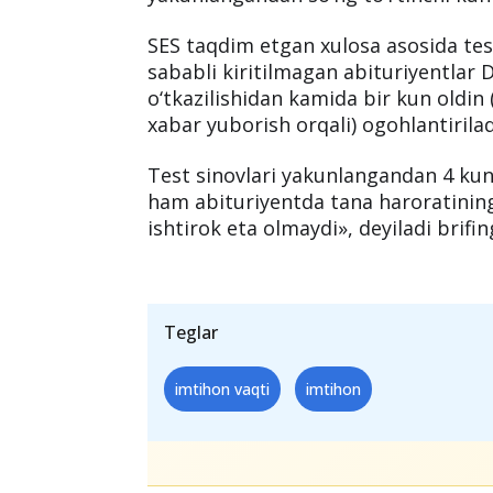
SES taqdim etgan xulosa asosida test
sababli kiritilmagan abituriyentlar
o‘tkazilishidan kamida bir kun oldin
xabar yuborish orqali) ogohlantirilad
Test sinovlari yakunlangandan 4 kun
ham abituriyentda tana haroratining
ishtirok eta olmaydi», deyiladi brif
Teglar
imtihon vaqti
imtihon