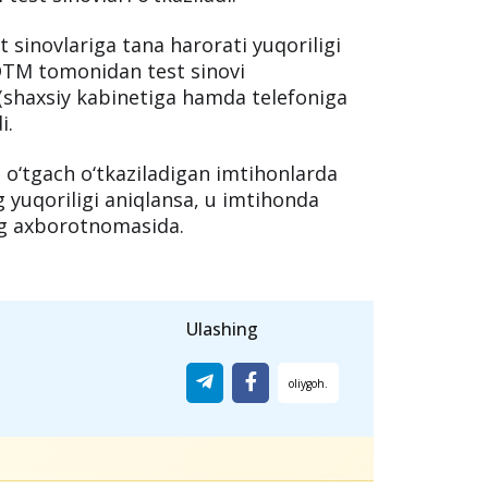
 sinovlariga tana harorati yuqoriligi
 DTM tomonidan test sinovi
 (shaxsiy kabinetiga hamda telefoniga
i.
 o‘tgach o‘tkaziladigan imtihonlarda
 yuqoriligi aniqlansa, u imtihonda
ing axborotnomasida.
Ulashing