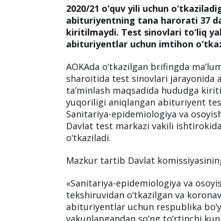
2020/21 o‘quv yili uchun o‘tkaziladi
abituriyentning tana harorati 37 d
kiritilmaydi. Test sinovlari to‘liq 
abituriyentlar uchun imtihon o‘tkaz
AOKAda o‘tkazilgan brifingda ma’lum
sharoitida test sinovlari jarayonida a
ta’minlash maqsadida hududga kirit
yuqoriligi aniqlangan abituriyent te
Sanitariya-epidemiologiya va osoyish
Davlat test markazi vakili ishtirokid
o‘tkaziladi.
Mazkur tartib Davlat komissiyasinin
«Sanitariya-epidemiologiya va osoyis
tekshiruvidan o‘tkazilgan va korona
abituriyentlar uchun respublika bo‘yi
yakunlangandan so‘ng to‘rtinchi kuni 