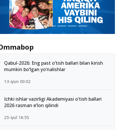
Ommabop
Qabul-2026: Eng past o‘tish ballari bilan kirish
mumkin bo‘lgan yo‘nalishlar
13-iyun 00:02
Ichki ishlar vazirligi Akademiyasi o‘tish ballari
2026 rasman e’lon qilindi
25-iyul 16:55