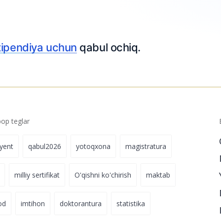
riza topshiring
p teglar
iyent
qabul2026
yotoqxona
magistratura
milliy sertifikat
O'qishni ko'chirish
maktab
od
imtihon
doktorantura
statistika