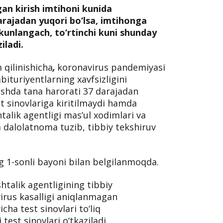
gan kirish imtihoni kunida
arajadan yuqori bo‘lsa, imtihonga
yakunlangach, to‘rtinchi kuni shunday
iladi.
 qilinishicha
,
koronavirus pandemiyasi
bituriyentlarning xavfsizligini
ishda tana harorati 37 darajadan
st sinovlariga kiritilmaydi hamda
talik agentligi mas’ul xodimlari va
a dalolatnoma tuzib, tibbiy tekshiruv
g 1-sonli bayoni bilan belgilanmoqda.
htalik agentligining tibbiy
virus kasalligi aniqlanmagan
cha test sinovlari to‘liq
test sinovlari o‘tkaziladi.