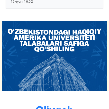
Chet tili sertifikatlari bo‘yicha yangi tartib
tasdiqlandi
16-iyun 16:02