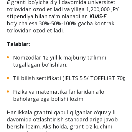
Foydali tomonlari:
Dasturga qabul qilingan talabalar
SUPER KUAS-
E
granti bo‘yicha 4 yil davomida universitet
to‘lovidan ozod etiladi va yiliga 1,200,000 JPY
stipendiya bilan ta’minlanadilar.
KUAS-E
bo‘yicha esa 30%-50%-100% gacha kontrak
to‘lovidan ozod etiladi.
Talablar:
Nomzodlar 12 yillik majburiy ta’limni
tugallagan bo‘lishlari;
Til bilish sertifikati (IELTS 5.5/ TOEFLiBT 70);
Fizika va matematika fanlaridan a’lo
baholarga ega bolishi lozim.