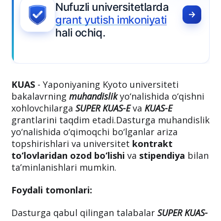
tlarda
iyati
KUAS
- Yaponiyaning Kyoto universiteti
bakalavrning
muhandislik
yo‘nalishida o‘qishni
xohlovchilarga
SUPER KUAS-E
va
KUAS-E
grantlarini taqdim etadi.Dasturga muhandislik
yo‘nalishida o‘qimoqchi bo‘lganlar ariza
topshirishlari va universitet
kontrakt
to‘lovlaridan ozod bo‘lishi
va
stipendiya
bilan
ta’minlanishlari mumkin.