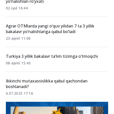
2026-yilda 3 yilda bitiriladigan bakalavriat
yo‘nalishlari ro‘yxati
02-iyul 16:44
Agrar OTMlarda yangi o‘quv yilidan 7 ta 3 yillik
bakalavr yo‘nalishlariga qabul bo‘ladi
23-aprel 11:06
Turkiya 3 yillik bakalavr ta’lim tizimga o‘tmoqchi
08-aprel 15:43
Ikkinchi mutaxassislikka qabul qachondan
boshlanadi?
6.07.2025 17:16