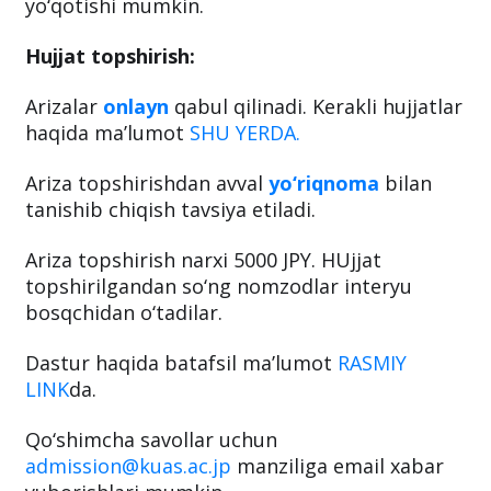
Har ikkala grantni qabul qilganlar o‘quv yili
davomida o‘zlashtirish standardlariga javob
berishi lozim. Aks holda, grant o‘z kuchini
yo‘qotishi mumkin.
Hujjat topshirish:
Arizalar
onlayn
qabul qilinadi. Kerakli hujjatlar
haqida ma’lumot
SHU YERDA.
Ariza topshirishdan avval
yo‘riqnoma
bilan
tanishib chiqish tavsiya etiladi.
Ariza topshirish narxi 5000 JPY. HUjjat
topshirilgandan so‘ng nomzodlar interyu
bosqchidan o‘tadilar.
Dastur haqida batafsil ma’lumot
RASMIY
LINK
da.