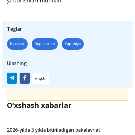
Qo‘shimcha savollar uchun
admission@kuas.ac.jp
manziliga email xabar
yuborishlari mumkin.
Teglar
bakalavr
Bepul ta'lim
Yaponiya
Ulashing
O‘xshash xabarlar