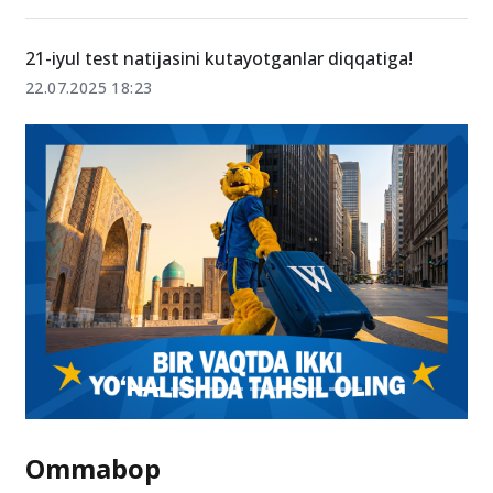
Bitiruvchi talabalarni ishga qabul qilishda sinov
muddati qo‘llash mumkinmi?
28-avgust 08:47
21-iyul test natijasini kutayotganlar diqqatiga!
22.07.2025 18:23