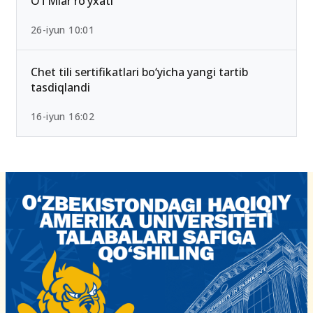
2026-yilda eng past ball bilan kirsa bo‘ladigan
OTMlar ro‘yxati
26-iyun 10:01
Chet tili sertifikatlari bo‘yicha yangi tartib
tasdiqlandi
16-iyun 16:02