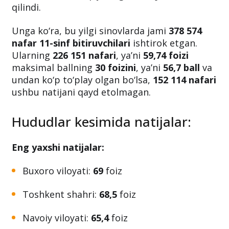
Bilim va malakalarni baholash agentligi
tomonidan joriy yil bitiruvchilarining kirish
test sinovlari
da qayd etgan
natijalari
e’lon
qilindi.
Unga ko‘ra, bu yilgi sinovlarda jami
378 574
nafar 11-sinf bitiruvchilari
ishtirok etgan.
Ularning
226 151 nafari
, ya’ni
59,74 foizi
maksimal ballning
30 foizini
, ya’ni
56,7 ball
va
undan ko‘p to‘play olgan bo‘lsa,
152 114 nafari
ushbu natijani qayd etolmagan.
Hududlar kesimida natijalar:
Eng yaxshi natijalar:
Buxoro viloyati:
69
foiz