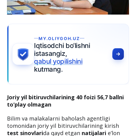
Y.OLIYGOH.UZ
isodchi bo‘lishni
asangiz,
ul yopilishini
tmang.
Joriy yil bitiruvchilarining 40 foizi 56,7 ballni
to‘play olmagan