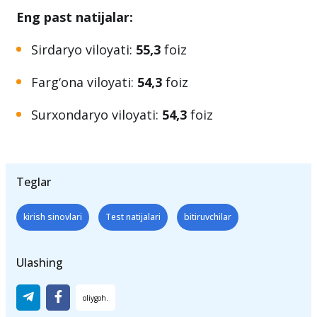
Toshkent shahri:
68,5
foiz
Navoiy viloyati:
65,4
foiz
Eng past natijalar:
Sirdaryo viloyati:
55,3
foiz
Farg‘ona viloyati:
54,3
foiz
Surxondaryo viloyati:
54,3
foiz
Teglar
kirish sinovlari
Test natijalari
bitiruvchilar
Ulashing