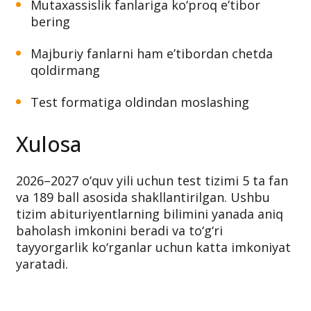
Mutaxassislik fanlariga ko‘proq e’tibor
bering
Majburiy fanlarni ham e’tibordan chetda
qoldirmang
Test formatiga oldindan moslashing
Xulosa
2026–2027 o‘quv yili uchun test tizimi 5 ta fan
va 189 ball asosida shakllantirilgan. Ushbu
tizim abituriyentlarning bilimini yanada aniq
baholash imkonini beradi va to‘g‘ri
tayyorgarlik ko‘rganlar uchun katta imkoniyat
yaratadi.