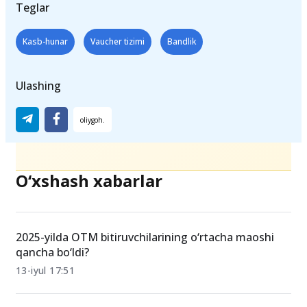
Teglar
Kasb-hunar
Vaucher tizimi
Bandlik
Ulashing
O‘xshash xabarlar
2025-yilda OTM bitiruvchilarining o‘rtacha maoshi
qancha bo‘ldi?
13-iyul 17:51