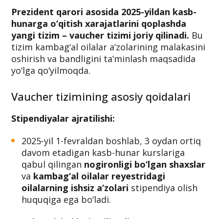
Prezident qarori asosida 2025-yildan kasb-
hunarga o‘qitish xarajatlarini qoplashda
yangi tizim – vaucher tizimi joriy qilinadi.
Bu
tizim kambag‘al oilalar a’zolarining malakasini
oshirish va bandligini ta’minlash maqsadida
yo‘lga qo‘yilmoqda.
Vaucher tizimining asosiy qoidalari
Stipendiyalar ajratilishi:
2025-yil 1-fevraldan boshlab, 3 oydan ortiq
davom etadigan kasb-hunar kurslariga
qabul qilingan
nogironligi bo‘lgan shaxslar
va
kambag‘al oilalar reyestridagi
oilalarning ishsiz a’zolari
stipendiya olish
huquqiga ega bo‘ladi.