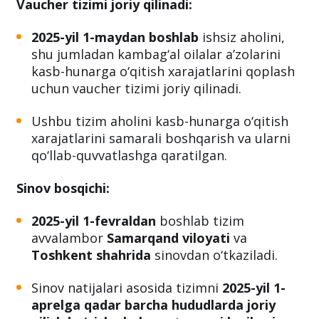
Vaucher tizimi joriy qilinadi:
2025-yil 1-maydan boshlab
ishsiz aholini,
shu jumladan kambag‘al oilalar a’zolarini
kasb-hunarga o‘qitish xarajatlarini qoplash
uchun vaucher tizimi joriy qilinadi.
Ushbu tizim aholini kasb-hunarga o‘qitish
xarajatlarini samarali boshqarish va ularni
qo‘llab-quvvatlashga qaratilgan.
Sinov bosqichi:
2025-yil 1-fevraldan
boshlab tizim
avvalambor
Samarqand viloyati
va
Toshkent shahrida
sinovdan o‘tkaziladi.
Sinov natijalari asosida tizimni
2025-yil 1-
aprelga qadar barcha hududlarda joriy