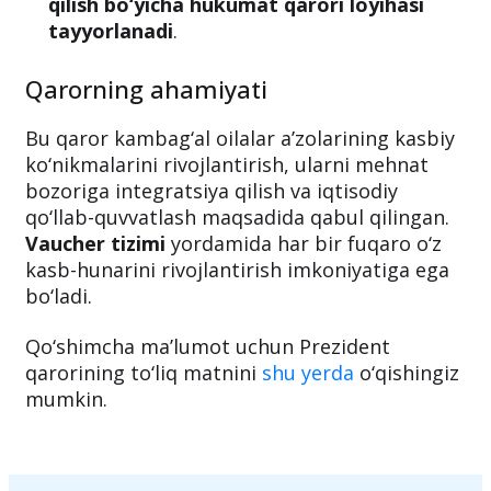
qilish bo‘yicha hukumat qarori loyihasi
tayyorlanadi
.
Qarorning ahamiyati
Bu qaror kambag‘al oilalar a’zolarining kasbiy
ko‘nikmalarini rivojlantirish, ularni mehnat
bozoriga integratsiya qilish va iqtisodiy
qo‘llab-quvvatlash maqsadida qabul qilingan.
Vaucher tizimi
yordamida har bir fuqaro o‘z
kasb-hunarini rivojlantirish imkoniyatiga ega
bo‘ladi.
Qo‘shimcha ma’lumot uchun Prezident
qarorining to‘liq matnini
shu yerda
o‘qishingiz
mumkin.