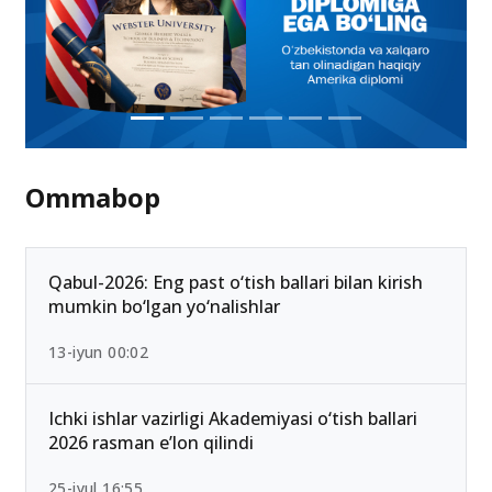
Ommabop
Qabul-2026: Eng past o‘tish ballari bilan kirish
mumkin bo‘lgan yo‘nalishlar
13-iyun 00:02
Ichki ishlar vazirligi Akademiyasi o‘tish ballari
2026 rasman e’lon qilindi
25-iyul 16:55