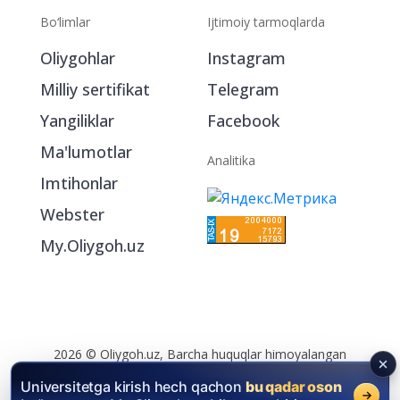
Bo‘limlar
Ijtimoiy tarmoqlarda
Oliygohlar
Instagram
Milliy sertifikat
Telegram
Yangiliklar
Facebook
Ma'lumotlar
Analitika
Imtihonlar
Webster
My.Oliygoh.uz
2026 © Oliygoh.uz, Barcha huquqlar himoyalangan
Reklama
/
Foydalanish shartlari
Universitetga kirish hech qachon
bu qadar oson