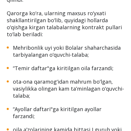
Qarorga ko‘ra, ularning maxsus ro‘yxati
shakllantirilgan bo‘lib, quyidagi hollarda
o‘qishga kirgan talabalarning kontrakt pullari
to‘lab beriladi:
Mehribonlik uyi yoki Bolalar shaharchasida
tarbiyalangan o‘quvchi-talaba;
“Temir daftar"ga kiritilgan oila farzandi;
ota-ona qaramog‘idan mahrum bo‘lgan,
vasiylikka olingan kam ta’minlagan o‘quvchi-
talaba;
“Ayollar daftari"ga kiritilgan ayollar
farzandi;
oila a’zolarining kamida bittasi I guruh yoki