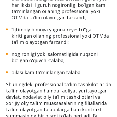
har ikkisi II guruh nogironligi bo‘lgan kam
ta’minlangan oilaning professional yoki
OTMda ta’lim olayotgan farzandi;
“Ijtimoiy himoya yagona reyestri"ga
kiritilgan oilaning professional yoki OTMda
ta’lim olayotgan farzandi;
nogironligi yoki salomatligida nuqsoni
bo‘lgan o‘quvchi-talaba;
oilasi kam ta’minlangan talaba.
Shuningdek. professional ta’lim tashkilotlarida
ta’lim olayotgan hamda faoliyat yuritayotgan
davlat, nodavlat oliy ta’lim tashkilotlari va
xorijiy oliy ta’lim muassasalarining filiallarida
ta’lim olayotgan talabalarga ham kontrakt
summasining bir qismi to‘lab beriladi. Bu