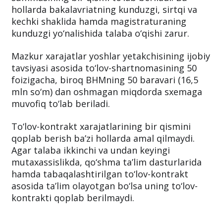
hollarda bakalavriatning kunduzgi, sirtqi va
kechki shaklida hamda magistraturaning
kunduzgi yo‘nalishida talaba o‘qishi zarur.
Mazkur xarajatlar yoshlar yetakchisining ijobiy
tavsiyasi asosida to‘lov-shartnomasining 50
foizigacha, biroq BHMning 50 baravari (16,5
mln so‘m) dan oshmagan miqdorda sxemaga
muvofiq to‘lab beriladi.
To‘lov-kontrakt xarajatlarining bir qismini
qoplab berish ba’zi hollarda amal qilmaydi.
Agar talaba ikkinchi va undan keyingi
mutaxassislikda, qo‘shma ta’lim dasturlarida
hamda tabaqalashtirilgan to‘lov-kontrakt
asosida ta’lim olayotgan bo‘lsa uning to‘lov-
kontrakti qoplab berilmaydi.