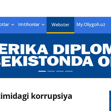
otlar
Imtihonlar
My.Oliygoh.uz
Webster
izimidagi korrupsiya