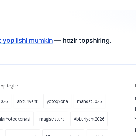
hozir topshiring.
p teglar
2026
abituriyent
yotoqxona
mandat2026
alarYotoqxonasi
magistratura
Abituriyent2026