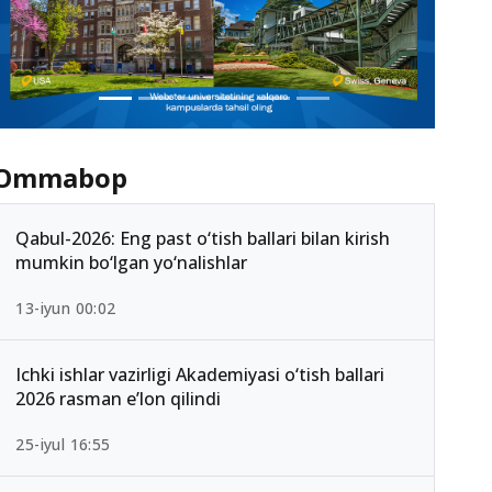
Ommabop
Qabul-2026: Eng past o‘tish ballari bilan kirish
mumkin bo‘lgan yo‘nalishlar
13-iyun 00:02
Ichki ishlar vazirligi Akademiyasi o‘tish ballari
2026 rasman e’lon qilindi
25-iyul 16:55