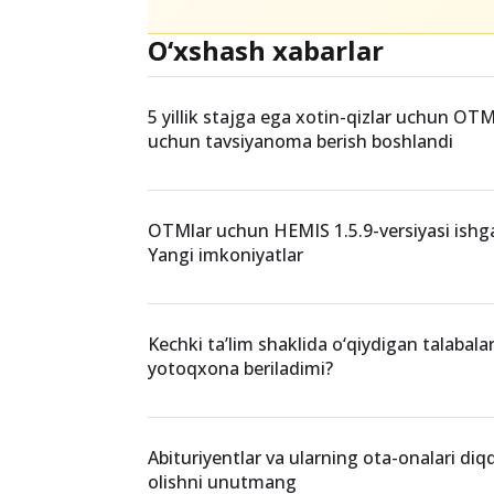
O‘xshash xabarlar
5 yillik stajga ega xotin-qizlar uchun OTM
uchun tavsiyanoma berish boshlandi
OTMlar uchun HEMIS 1.5.9-versiyasi ishga 
Yangi imkoniyatlar
Kechki ta’lim shaklida o‘qiydigan talabal
yotoqxona beriladimi?
Abituriyentlar va ularning ota-onalari diq
olishni unutmang