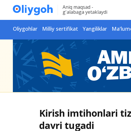
Aniq maqsad -
g'alabaga yetaklaydi
Oliygohlar
Milliy sertifikat
Yangiliklar
Ma'lum
Kirish imtihonlari t
davri tugadi