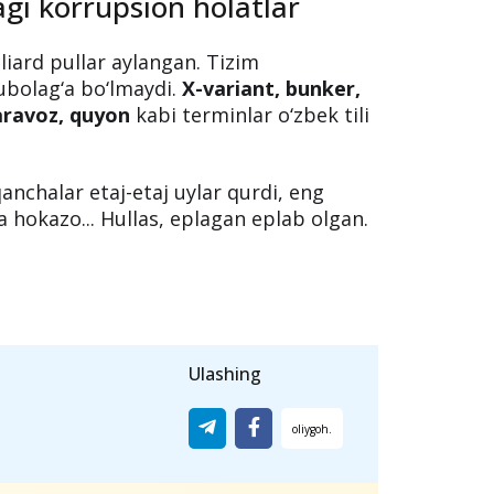
agi korrupsion holatlar
liard pullar aylangan. Tizim
bolag‘a bo‘lmaydi.
X-variant, bunker,
paravoz, quyon
kabi terminlar o‘zbek tili
nchalar etaj-etaj uylar qurdi, eng
 hokazo... Hullas, eplagan eplab olgan.
Ulashing