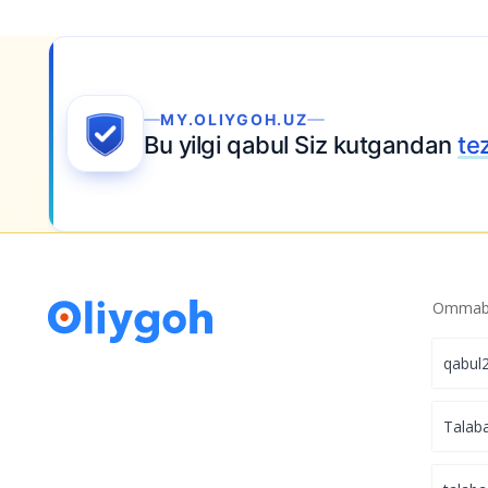
IYGOH.UZ
gi qabul Siz kutgandan
tez yopilishi mumkin
— 
Ommabo
qabul
Talab