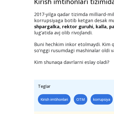
Kirish imtihonlari tizimid
2017-yilga qadar tizimda milliard-mil
korrupsiyaga botib ketgan desak mu
shpargalka, rektor guruhi, kalla, 
lug‘atida avj olib rivojlandi.
Buni hechkim inkor etolmaydi. Kim qa
so‘nggi rusumdagi mashinalar oldi va
Kim shunaqa davrlarni eslay oladi?
Teglar
Kirish imtihonlari
OTM
korrupsiya