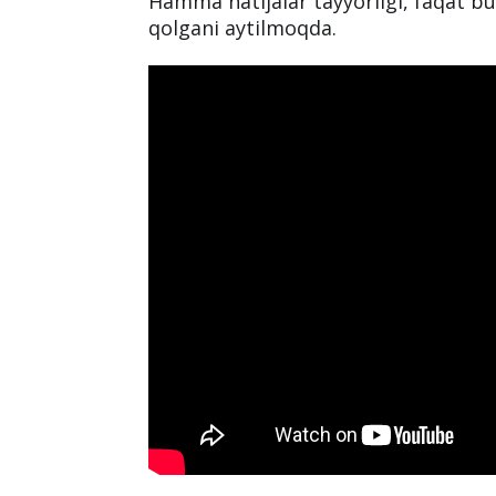
Hamma natijalar tayyorligi, faqat bu
qolgani aytilmoqda.