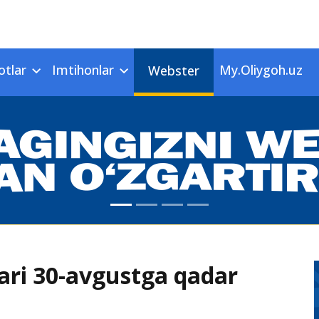
otlar
Imtihonlar
My.Oliygoh.uz
Webster
ari 30-avgustga qadar