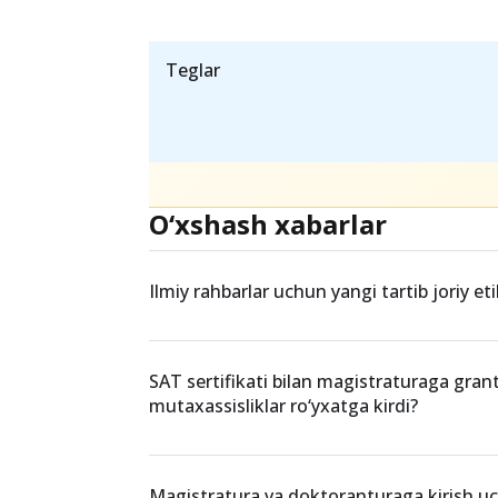
Teglar
O‘xshash xabarlar
Ilmiy rahbarlar uchun yangi tartib joriy eti
SAT sertifikati bilan magistraturaga grant
mutaxassisliklar ro‘yxatga kirdi?
Magistratura va doktoranturaga kirish u