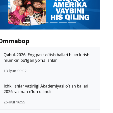
Ommabop
Qabul-2026: Eng past o‘tish ballari bilan kirish
mumkin bo‘lgan yo‘nalishlar
13-iyun 00:02
Ichki ishlar vazirligi Akademiyasi o‘tish ballari
2026 rasman e’lon qilindi
25-iyul 16:55