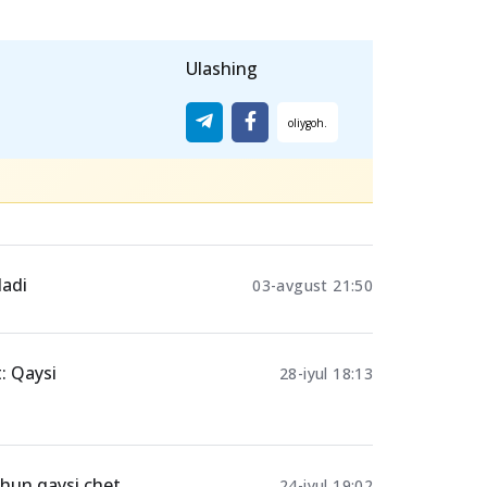
Ulashing
ladi
03-avgust 21:50
: Qaysi
28-iyul 18:13
chun qaysi chet
24-iyul 19:02