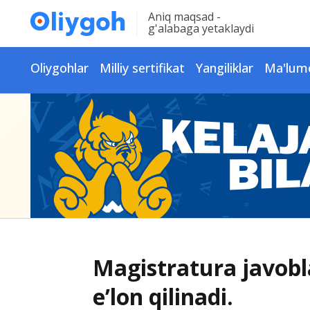
Aniq maqsad -
g'alabaga yetaklaydi
Oliygohlar
Milliy sertifikat
Yangiliklar
Ma'lum
Magistratura javobl
e’lon qilinadi.