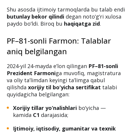
Shu asosda ijtimoiy tarmoqlarda bu talab endi
butunlay bekor qilindi
degan noto‘g‘ri xulosa
paydo bo‘ldi. Biroq bu
haqiqatga zid
.
PF–81-sonli Farmon: Talablar
aniq belgilangan
2024-yil 24-mayda e’lon qilingan
PF–81-sonli
Prezident Farmoni
ga muvofiq, magistratura
va oliy ta’limdan keyingi ta’limga qabul
qilishda
xorijiy til bo‘yicha sertifikat
talabi
quyidagicha belgilangan:
Xorijiy tillar yo‘nalishlari
bo‘yicha —
kamida
C1
darajasida;
Ijtimoiy, iqtisodiy, gumanitar va texnik