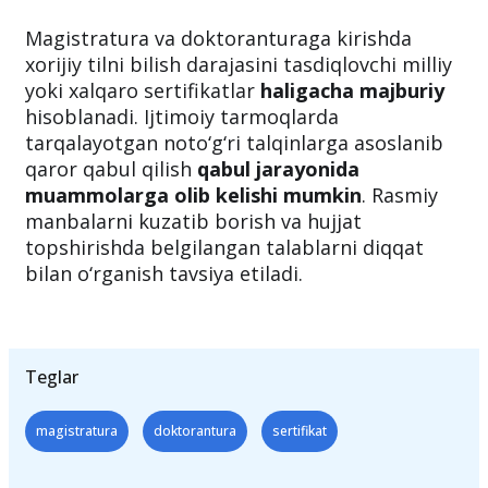
Magistratura va doktoranturaga kirishda
xorijiy tilni bilish darajasini tasdiqlovchi milliy
yoki xalqaro sertifikatlar
haligacha majburiy
hisoblanadi. Ijtimoiy tarmoqlarda
tarqalayotgan noto‘g‘ri talqinlarga asoslanib
qaror qabul qilish
qabul jarayonida
muammolarga olib kelishi mumkin
. Rasmiy
manbalarni kuzatib borish va hujjat
topshirishda belgilangan talablarni diqqat
bilan o‘rganish tavsiya etiladi.
Teglar
magistratura
doktorantura
sertifikat