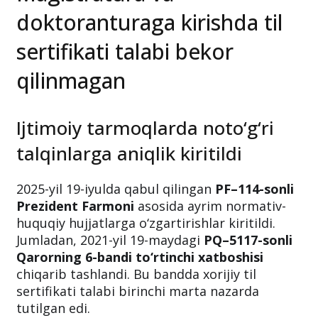
doktoranturaga kirishda til
sertifikati talabi bekor
qilinmagan
Ijtimoiy tarmoqlarda noto‘g‘ri
talqinlarga aniqlik kiritildi
2025-yil 19-iyulda qabul qilingan
PF–114-sonli
Prezident Farmoni
asosida ayrim normativ-
huquqiy hujjatlarga o‘zgartirishlar kiritildi.
Jumladan, 2021-yil 19-maydagi
PQ–5117-sonli
Qarorning 6-bandi to‘rtinchi xatboshisi
chiqarib tashlandi. Bu bandda xorijiy til
sertifikati talabi birinchi marta nazarda
tutilgan edi.