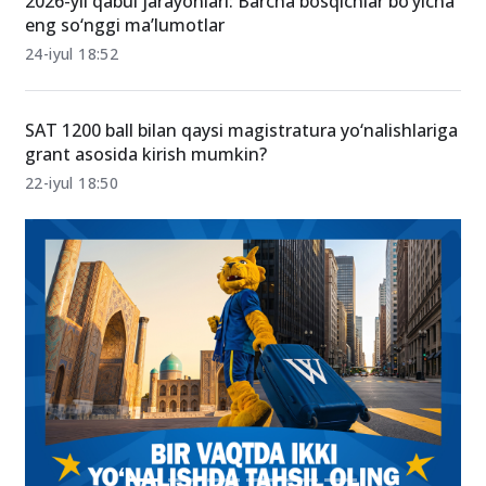
2026-yil qabul jarayonlari: Barcha bosqichlar bo‘yicha
eng so‘nggi ma’lumotlar
24-iyul 18:52
SAT 1200 ball bilan qaysi magistratura yo‘nalishlariga
grant asosida kirish mumkin?
22-iyul 18:50