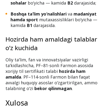
sohalar
bo‘yicha — kamida
B2
darajasida;
Boshqa ta’lim yo‘nalishlari
va
madaniyat
hamda sport
mutaxassisliklari bo‘yicha —
kamida
B1
darajasida.
Hozirda ham amaldagi talablar
o‘z kuchida
Oliy ta’lim, fan va innovatsiyalar vazirligi
ta’kidlashicha, PF–81-sonli Farmon asosida
xorijiy til sertifikati talabi
hozirda ham
amalda
. PF–114-sonli Farmon bilan faqat
avvalgi huquqiy asoslar o‘zgartirilgan, ammo
talabning o‘zi
bekor qilinmagan
.
Xulosa