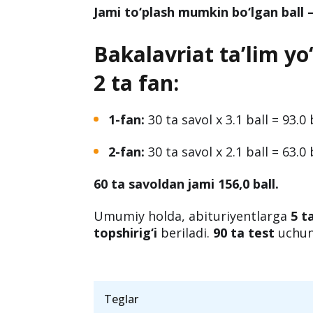
Jami to‘plash mumkin bo‘lgan ball – 
Bakalavriat ta’lim yo
2 ta fan:
1-fan:
30 ta savol x 3.1 ball = 93.0 
2-fan:
30 ta savol x 2.1 ball = 63.0 
60 ta savoldan jami 156,0 ball.
Umumiy holda, abituriyentlarga
5 t
topshirig‘i
beriladi.
90 ta test
uchun 
Teglar