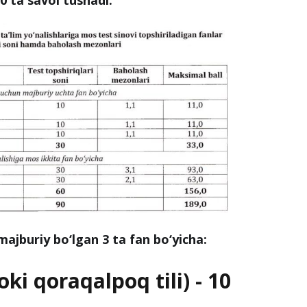
ajburiy bo‘lgan 3 ta fan bo‘yicha:
oki qoraqalpoq tili) - 10