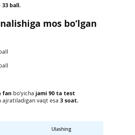
33 ball.
‘nalishiga mos bo‘lgan
ball
ball
a fan
bo‘yicha
jami 90 ta test
ajratiladigan vaqt esa
3 soat.
Ulashing