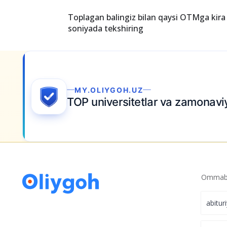
Toplagan balingiz bilan qaysi OTMga kira 
soniyada tekshiring
Ommabo
abitur