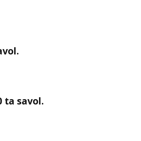
avol.
0 ta savol.