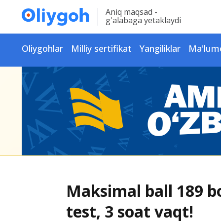
Aniq maqsad -
g'alabaga yetaklaydi
Oliygohlar
Milliy sertifikat
Yangiliklar
Ma'lum
Maksimal ball 189 bo‘
test, 3 soat vaqt!