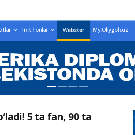
otlar
Imtihonlar
My.Oliygoh.uz
Webster
ladi! 5 ta fan, 90 ta