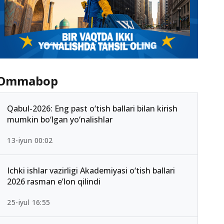
Ommabop
Qabul-2026: Eng past o‘tish ballari bilan kirish
mumkin bo‘lgan yo‘nalishlar
13-iyun 00:02
Ichki ishlar vazirligi Akademiyasi o‘tish ballari
2026 rasman e’lon qilindi
25-iyul 16:55