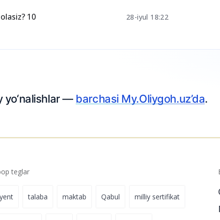
olasiz? 10
28-iyul 18:22
p teglar
iyent
talaba
maktab
Qabul
milliy sertifikat