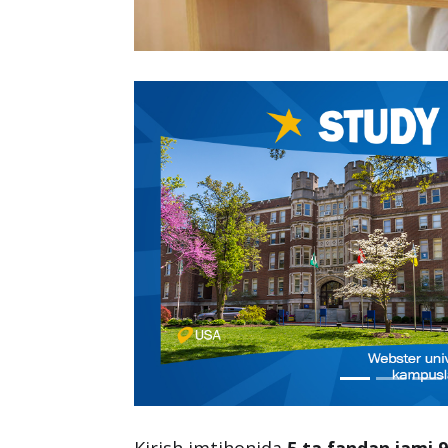
Kirish imtihonida
5 ta fandan jami 9