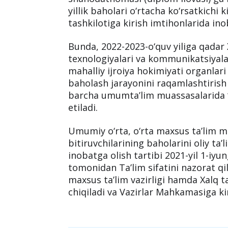
2020-yil 6-noyabr kuni “O‘zbekistonn
tarbiya va ilm-fan sohalarini rivojlant
6108-son Prezident Farmoni
qabul qi
Farmonga muvofiq, 2020-2023-o‘quv y
maxsus ta’lim muassasalari va kasb-
shahodatnomasi (diplom ilovasi) ga m
yillik baholari o‘rtacha ko‘rsatkichi k
tashkilotiga kirish imtihonlarida ino
Bunda, 2022-2023-o‘quv yiliga qadar 
texnologiyalari va kommunikatsiyalar
mahalliy ijroiya hokimiyati organlari 
baholash jarayonini raqamlashtirish 
barcha umumta’lim muassasalarida
etiladi.
Umumiy o‘rta, o‘rta maxsus ta’lim m
bitiruvchilarining baholarini oliy ta’