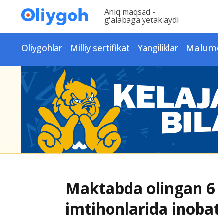
Aniq maqsad -
g'alabaga yetaklaydi
Oliygohlar
Milliy sertifikat
Yangiliklar
Ma'lum
Maktabda olingan 6 y
imtihonlarida inobat