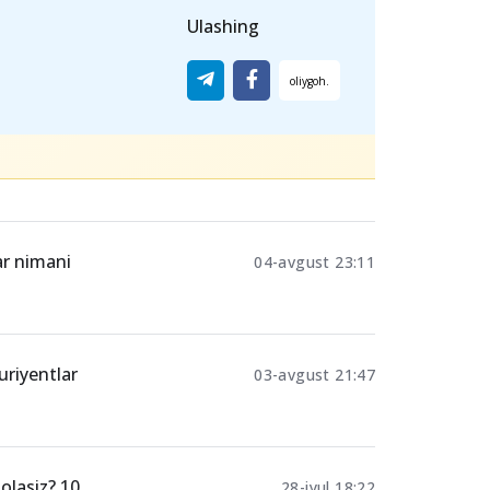
unga qadar Davlat test markazi
sh davlat inspeksiyasi, Oliy va o‘rta
limi vazirligi bilan birgalikda ishlab
itiladi.
Ulashing
ar nimani
04-avgust 23:11