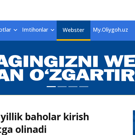
otlar
Imtihonlar
My.Oliygoh.uz
Webster
illik baholar kirish
ga olinadi