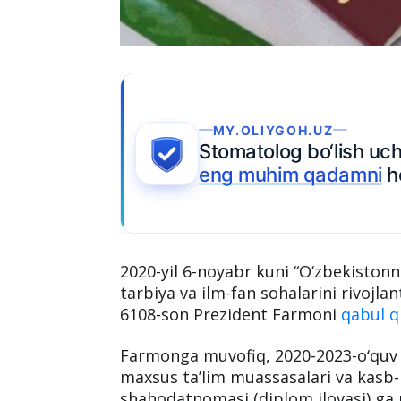
sh uchun
Ariza topshiring
mni
hozir qo‘ying.