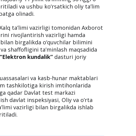
ing yangi taraqqiyot davrida ta’lim-
irish chora-tadbirlari to‘g‘risida” PF-
lindi.
ilidan boshlab umumiy o‘rta, o‘rta
hunar maktablari bitiruvchilarining
ajburiy 11 yillik ta’limning so‘nggi 6
iritiladi va ushbu ko‘rsatkich oliy ta’lim
batga olinadi.
Xalq ta’limi vazirligi tomonidan Axborot
ini rivojlantirish vazirligi hamda
bilan birgalikda o‘quvchilar bilimini
va shaffofligini ta’minlash maqsadida
“Elektron kundalik”
dasturi joriy
uassasalari va kasb-hunar maktablari
lim tashkilotiga kirish imtihonlarida