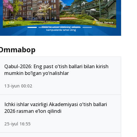
Ommabop
Qabul-2026: Eng past o‘tish ballari bilan kirish
mumkin bo‘lgan yo‘nalishlar
13-iyun 00:02
Ichki ishlar vazirligi Akademiyasi o‘tish ballari
2026 rasman e’lon qilindi
25-iyul 16:55