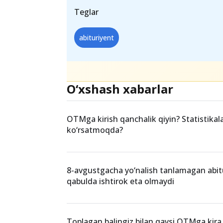
inobatga olish tartibi 2021-yil 1-iy
tomonidan Ta’lim sifatini nazorat qili
maxsus ta’lim vazirligi hamda Xalq ta’
chiqiladi va Vazirlar Mahkamasiga kir
Teglar
abituriyent
O‘xshash xabarlar
OTMga kirish qanchalik qiyin? Statistikal
ko‘rsatmoqda?