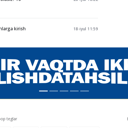
uriyentlar
03-avgust 21:47
olasiz? 10
28-iyul 18:22
hlarga kirish
18-iyul 11:59