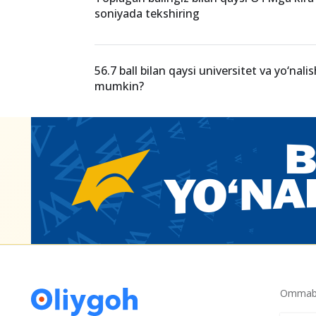
8-avgustgacha yo‘nalish tanlamagan abit
qabulda ishtirok eta olmaydi
Toplagan balingiz bilan qaysi OTMga kira 
soniyada tekshiring
56.7 ball bilan qaysi universitet va yo‘nalis
mumkin?