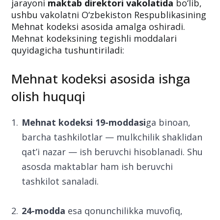
jarayoni
maktab direktori vakolatida
bo‘lib,
ushbu vakolatni O‘zbekiston Respublikasining
Mehnat kodeksi asosida amalga oshiradi.
Mehnat kodeksining tegishli moddalari
quyidagicha tushuntiriladi:
Mehnat kodeksi asosida ishga
olish huquqi
Mehnat kodeksi 19-moddasi
ga binoan,
barcha tashkilotlar — mulkchilik shaklidan
qat’i nazar — ish beruvchi hisoblanadi. Shu
asosda maktablar ham ish beruvchi
tashkilot sanaladi.
24-modda
esa qonunchilikka muvofiq,