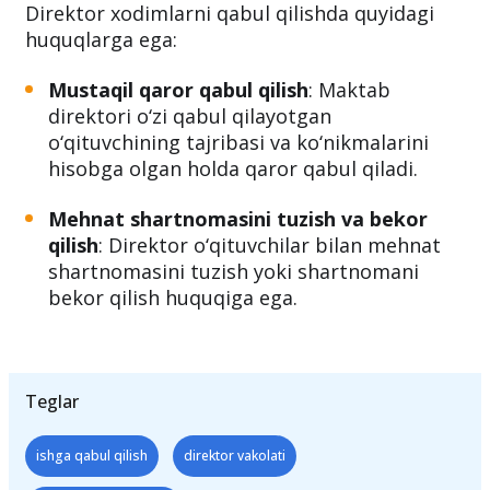
Direktor xodimlarni qabul qilishda quyidagi
huquqlarga ega:
Mustaqil qaror qabul qilish
: Maktab
direktori o‘zi qabul qilayotgan
o‘qituvchining tajribasi va ko‘nikmalarini
hisobga olgan holda qaror qabul qiladi.
Mehnat shartnomasini tuzish va bekor
qilish
: Direktor o‘qituvchilar bilan mehnat
shartnomasini tuzish yoki shartnomani
bekor qilish huquqiga ega.
Teglar
ishga qabul qilish
direktor vakolati