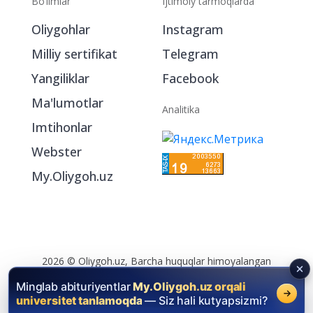
Bo‘limlar
Ijtimoiy tarmoqlarda
Oliygohlar
Instagram
Milliy sertifikat
Telegram
Yangiliklar
Facebook
Ma'lumotlar
Analitika
Imtihonlar
Webster
My.Oliygoh.uz
2026 © Oliygoh.uz, Barcha huquqlar himoyalangan
Reklama
/
Foydalanish shartlari
Minglab abituriyentlar
My.Oliygoh.uz orqali
universitet tanlamoqda
— Siz hali kutyapsizmi?