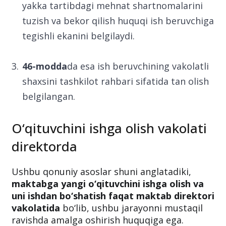
yakka tartibdagi mehnat shartnomalarini
tuzish va bekor qilish huquqi ish beruvchiga
tegishli ekanini belgilaydi.
46-modda
da esa ish beruvchining vakolatli
shaxsini tashkilot rahbari sifatida tan olish
belgilangan.
O‘qituvchini ishga olish vakolati
direktorda
Ushbu qonuniy asoslar shuni anglatadiki,
maktabga yangi o‘qituvchini ishga olish va
uni ishdan bo‘shatish faqat maktab direktori
vakolatida
bo‘lib, ushbu jarayonni mustaqil
ravishda amalga oshirish huquqiga ega.