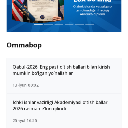
Ommabop
Qabul-2026: Eng past o‘tish ballari bilan kirish
mumkin bo‘lgan yo‘nalishlar
13-iyun 00:02
Ichki ishlar vazirligi Akademiyasi o‘tish ballari
2026 rasman e’lon qilindi
25-iyul 16:55