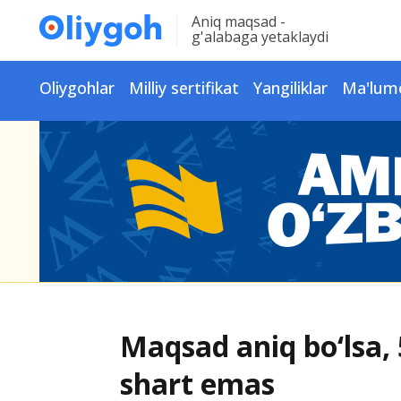
Aniq maqsad -
g'alabaga yetaklaydi
Oliygohlar
Milliy sertifikat
Yangiliklar
Ma'lum
Maqsad aniq bo‘lsa, 
shart emas