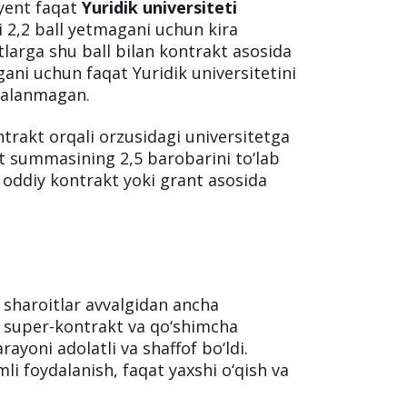
iyent faqat
Yuridik universiteti
i 2,2 ball yetmagani uchun kira
larga shu ball bilan kontrakt asosida
ani uchun faqat Yuridik universitetini
dalanmagan.
trakt orqali orzusidagi universitetga
t summasining 2,5 barobarini to‘lab
a oddiy kontrakt yoki grant asosida
.
sharoitlar avvalgidan ancha
, super-kontrakt va qo‘shimcha
rayoni adolatli va shaffof bo‘ldi.
i foydalanish, faqat yaxshi o‘qish va