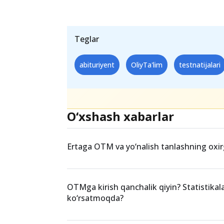
Teglar
abituriyent
OliyTa'lim
testnatijalari
O‘xshash xabarlar
Ertaga OTM va yo‘nalish tanlashning oxir
OTMga kirish qanchalik qiyin? Statistikal
ko‘rsatmoqda?