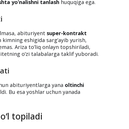
shta yo‘nalishni tanlash
huquqiga ega.
i
olmasa, abituriyent
super-kontrakt
h kimning eshigida sarg‘ayib yurish,
emas. Ariza to‘liq onlayn topshiriladi,
tetning o‘zi talabalarga taklif yuboradi.
ati
chun abituriyentlarga yana
oltinchi
di. Bu esa yoshlar uchun yanada
o‘l topiladi