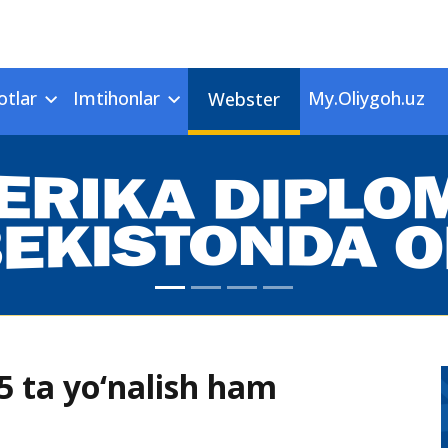
otlar
Imtihonlar
My.Oliygoh.uz
Webster
5 ta yo‘nalish ham