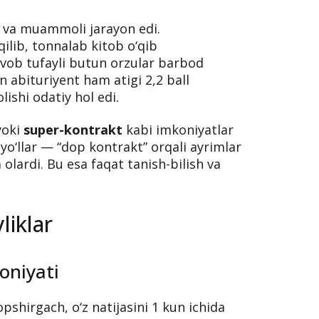
ss va muammoli jarayon edi.
ilib, tonnalab kitob o‘qib
javob tufayli butun orzular barbod
an abituriyent ham atigi 2,2 ball
ishi odatiy hol edi.
oki
super-kontrakt
kabi imkoniyatlar
o‘llar — “dop kontrakt” orqali ayrimlar
olardi. Bu esa faqat tanish-bilish va
liklar
oniyati
pshirgach, o‘z natijasini 1 kun ichida