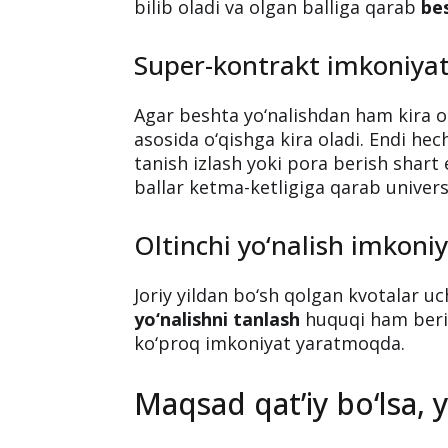
bilib oladi va olgan balliga qarab
be
Super-kontrakt imkoniyat
Agar beshta yo‘nalishdan ham kira 
asosida o‘qishga kira oladi. Endi hec
tanish izlash yoki pora berish shart 
ballar ketma-ketligiga qarab universi
Oltinchi yo‘nalish imkoniy
Joriy yildan bo‘sh qolgan kvotalar u
yo‘nalishni tanlash
huquqi ham beril
ko‘proq imkoniyat yaratmoqda.
Maqsad qat’iy bo‘lsa, y