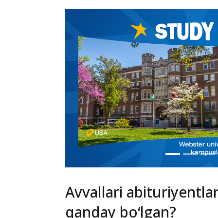
Avvallari abituriyentla
qanday bo‘lgan?