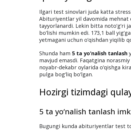
Ilgari test sinovlari juda katta stre
Abituriyentlar yil davomida mehnat q
tayyorlanardi. Lekin bitta noto‘g‘ri 
bo‘lishi mumkin edi. 173,1 ball yig‘g
yetmagani uchun o‘qishdan yiqilib qol
Shunda ham
5 ta yo‘nalish tanlash
y
mavjud emasdi. Faqatgina norasmiy y
noyabr-dekabr oylarida o‘qishga kira 
pulga bog‘liq bo‘lgan.
Hozirgi tizimdagi qulay
5 ta yo‘nalish tanlash imk
Bugungi kunda abituriyentlar test to