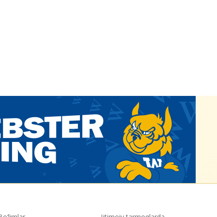
Bo‘limlar
Ijtimoiy tarmoqlarda