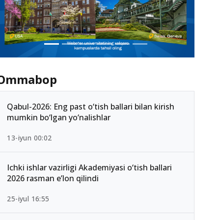
Ommabop
Qabul-2026: Eng past o‘tish ballari bilan kirish
mumkin bo‘lgan yo‘nalishlar
13-iyun 00:02
Ichki ishlar vazirligi Akademiyasi o‘tish ballari
2026 rasman e’lon qilindi
25-iyul 16:55