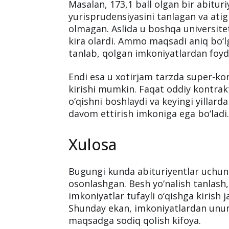
Masalan, 173,1 ball olgan bir abitur
yurisprudensiyasini tanlagan va atig
olmagan. Aslida u boshqa universitet
kira olardi. Ammo maqsadi aniq bo‘lg
tanlab, qolgan imkoniyatlardan foy
Endi esa u xotirjam tarzda super-kon
kirishi mumkin. Faqat oddiy kontrak
o‘qishni boshlaydi va keyingi yillard
davom ettirish imkoniga ega bo‘ladi
Xulosa
Bugungi kunda abituriyentlar uchun 
osonlashgan. Besh yo‘nalish tanlash
imkoniyatlar tufayli o‘qishga kirish ja
Shunday ekan, imkoniyatlardan unuml
maqsadga sodiq qolish kifoya.