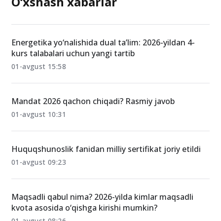
O‘xshash xabarlar
Energetika yo‘nalishida dual ta’lim: 2026-yildan 4-
kurs talabalari uchun yangi tartib
01-avgust 15:58
Mandat 2026 qachon chiqadi? Rasmiy javob
01-avgust 10:31
Huquqshunoslik fanidan milliy sertifikat joriy etildi
01-avgust 09:23
Maqsadli qabul nima? 2026-yilda kimlar maqsadli
kvota asosida o‘qishga kirishi mumkin?
01-avgust 08:26