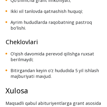
Qo‘shimcha grant imkoniyati;
Ikki xil tanlovda qatnashish huquqi;
Ayrim hududlarda raqobatning pastroq
bo‘lishi.
Cheklovlari
O‘qish davomida perevod qilishga ruxsat
berilmaydi;
Bitirgandan keyin o‘z hududida 5 yil ishlash
majburiyati mavjud.
Xulosa
Maqsadli qabul abituriyentlarga grant asosida