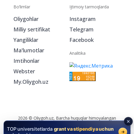
Bo‘limlar
Ijtimoiy tarmoqlarda
Oliygohlar
Instagram
Milliy sertifikat
Telegram
Yangiliklar
Facebook
Ma'lumotlar
Analitika
Imtihonlar
Webster
My.Oliygoh.uz
2026 © Oliygoh.uz, Barcha huquqlar himoyalangan
Reklama
/
Foydalanish shartlari
TOP universitetlarda
grant va stipendiya uchun