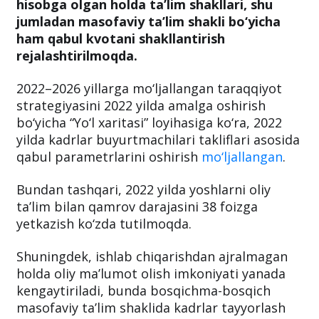
hisobga olgan holda ta’lim shakllari, shu
jumladan masofaviy ta’lim shakli bo‘yicha
ham qabul kvotani shakllantirish
rejalashtirilmoqda.
2022–2026 yillarga mo‘ljallangan taraqqiyot
strategiyasini 2022 yilda amalga oshirish
bo‘yicha “Yo‘l xaritasi” loyihasiga ko‘ra, 2022
yilda kadrlar buyurtmachilari takliflari asosida
qabul parametrlarini oshirish
mo‘ljallangan
.
Bundan tashqari, 2022 yilda yoshlarni oliy
ta’lim bilan qamrov darajasini 38 foizga
yetkazish ko‘zda tutilmoqda.
Shuningdek, ishlab chiqarishdan ajralmagan
holda oliy ma’lumot olish imkoniyati yanada
kengaytiriladi, bunda bosqichma-bosqich
masofaviy ta’lim shaklida kadrlar tayyorlash