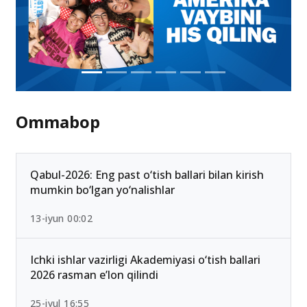
Ommabop
Qabul-2026: Eng past o‘tish ballari bilan kirish
mumkin bo‘lgan yo‘nalishlar
13-iyun 00:02
Ichki ishlar vazirligi Akademiyasi o‘tish ballari
2026 rasman e’lon qilindi
25-iyul 16:55