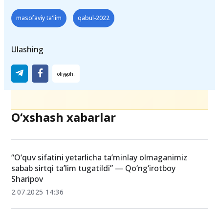
masofaviy ta'lim
qabul-2022
Ulashing
O‘xshash xabarlar
“O‘quv sifatini yetarlicha taʼminlay olmaganimiz
sabab sirtqi taʼlim tugatildi” — Qo‘ng‘irotboy
Sharipov
2.07.2025 14:36