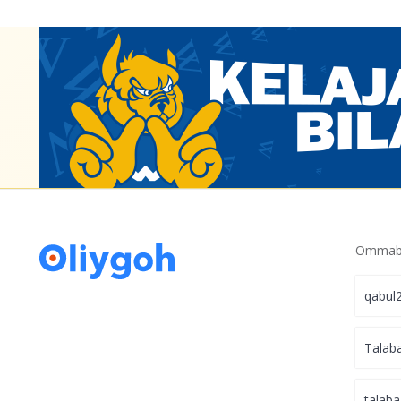
Ommabo
qabul
Talab
talaba