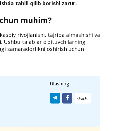
hda tahlil qilib borishi zarur.
uchun muhim?
sbiy rivojlanishi, tajriba almashishi va
di. Ushbu talablar o‘qituvchilarning
dagi samaradorlikni oshirish uchun
Ulashing