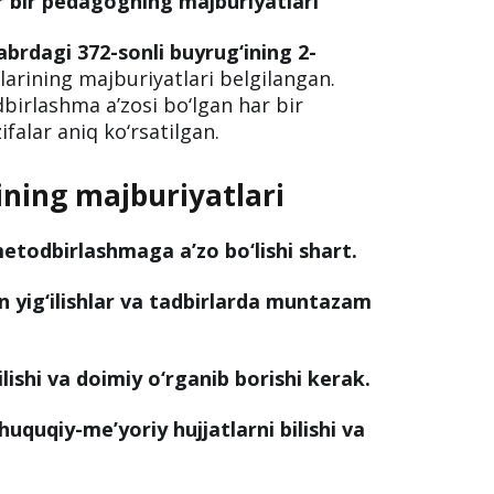
 bir pedagogning majburiyatlari
abrdagi 372-sonli buyrug‘ining 2-
arining majburiyatlari belgilangan.
irlashma a’zosi bo‘lgan har bir
ifalar aniq ko‘rsatilgan.
ning majburiyatlari
metodbirlashmaga a’zo bo‘lishi shart.
 yig‘ilishlar va tadbirlarda muntazam
lishi va doimiy o‘rganib borishi kerak.
huquqiy-me’yoriy hujjatlarni bilishi va