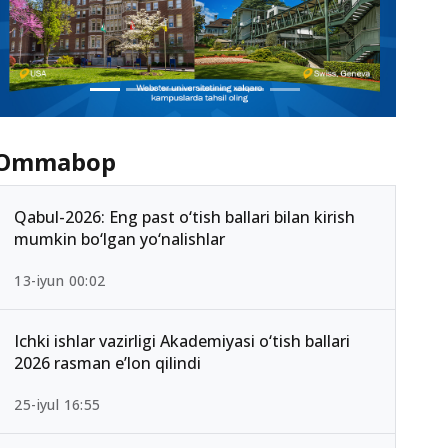
Ommabop
Qabul-2026: Eng past o‘tish ballari bilan kirish
mumkin bo‘lgan yo‘nalishlar
13-iyun 00:02
Ichki ishlar vazirligi Akademiyasi o‘tish ballari
2026 rasman e’lon qilindi
25-iyul 16:55