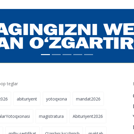
p teglar
2026
abituriyent
yotoqxona
mandat2026
alarYotoqxonasi
magistratura
Abituriyent2026
milliy sertifikat
O'qishni ko'chirish
maktab