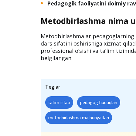
Pedagogik faoliyatini doimiy ravis
Metodbirlashma nima 
Metodbirlashmalar pedagoglarning ka
dars sifatini oshirishiga xizmat qila
professional o‘sishi va ta’lim tizimi
belgilangan.
Teglar
ta'lim sifati
pedagog huquqlari
metodbirlashma majburiyatlari