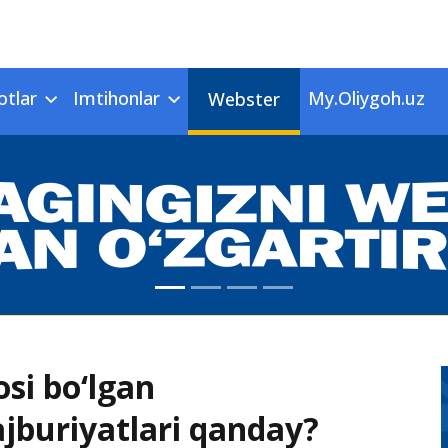
otlar
Imtihonlar
My.Oliygoh.uz
Webster
si bo‘lgan
ajburiyatlari qanday?