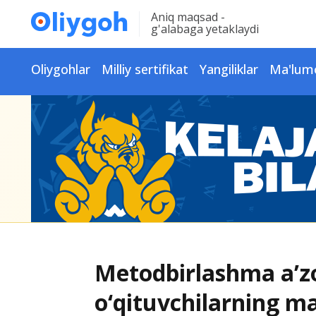
Aniq maqsad -
g'alabaga yetaklaydi
Oliygohlar
Milliy sertifikat
Yangiliklar
Ma'lum
Metodbirlashma a’zo
o‘qituvchilarning m