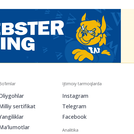
Bo‘limlar
Ijtimoiy tarmoqlarda
Oliygohlar
Instagram
Milliy sertifikat
Telegram
Yangiliklar
Facebook
Ma'lumotlar
Analitika