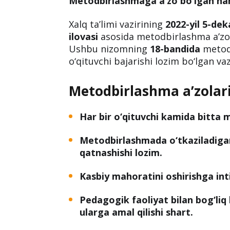
Metodbirlashmaga a’zo bo‘lgan har
Xalq ta’limi vazirining
2022-yil 5-dek
ilovasi
asosida metodbirlashma a’zol
Ushbu nizomning
18-bandida
metodb
o‘qituvchi bajarishi lozim bo‘lgan vaz
Metodbirlashma a’zolari
Har bir o‘qituvchi kamida bitta 
Metodbirlashmada o‘tkaziladigan
qatnashishi lozim.
Kasbiy mahoratini oshirishga inti
Pedagogik faoliyat bilan bog‘liq 
ularga amal qilishi shart.