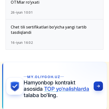
2026-yilda eng past ball bilan kirsa bo‘ladigan
OTMlar ro‘yxati
26-iyun 10:01
Chet tili sertifikatlari bo‘yicha yangi tartib
tasdiqlandi
16-iyun 16:02
MY.OLIYGOH.UZ
amyonbop kontrakt
sosida
TOP yo‘nalishlarda