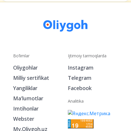
laba bo‘ling.
Bo‘limlar
Ijtimoiy tarmoqlarda
Oliygohlar
Instagram
Milliy sertifikat
Telegram