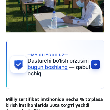
MY.OLIYGOH.UZ
Dasturchi bo‘lish orzusini
bugun boshlang
— qabul
ochiq.