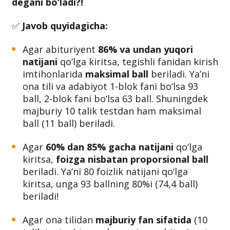
Milliy sertifikat imtihonida necha % to‘plasa
kirish imtihonlarida 30ta to‘g‘ri yechdi
degani bo‘ladi?!
✅
Javob quyidagicha:
Agar abituriyent
86% va undan yuqori
natijani
qo‘lga kiritsa, tegishli fanidan kirish
imtihonlarida
maksimal ball
beriladi. Ya’ni
ona tili va adabiyot 1-blok fani bo‘lsa 93
ball, 2-blok fani bo‘lsa 63 ball. Shuningdek
majburiy 10 talik testdan ham maksimal
ball (11 ball) beriladi.
Agar
60% dan 85% gacha natijani
qo‘lga
kiritsa,
foizga nisbatan proporsional ball
beriladi. Ya’ni 80 foizlik natijani qo‘lga
kiritsa, unga 93 ballning 80%i (74,4 ball)