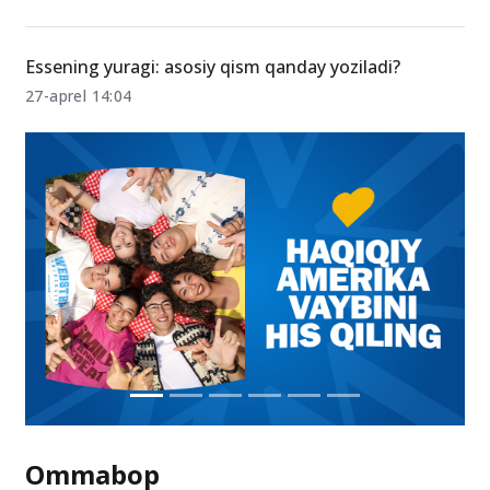
B2 va C1 darajali yoshlar uchun boj va to‘lovlar 50
foizgacha qisqartiriladi
27-aprel 15:11
Essening yuragi: asosiy qism qanday yoziladi?
27-aprel 14:04