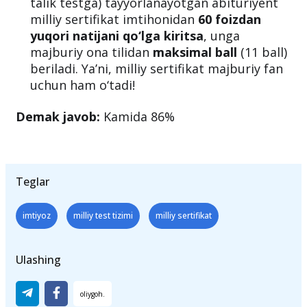
beriladi!
Agar ona tilidan
majburiy fan sifatida
(10
talik testga) tayyorlanayotgan abituriyent
milliy sertifikat imtihonidan
60 foizdan
yuqori natijani qo‘lga kiritsa
, unga
majburiy ona tilidan
maksimal ball
(11 ball)
beriladi. Ya’ni, milliy sertifikat majburiy fan
uchun ham o‘tadi!
Demak javob:
Kamida 86%
Teglar
imtiyoz
milliy test tizimi
milliy sertifikat
Ulashing