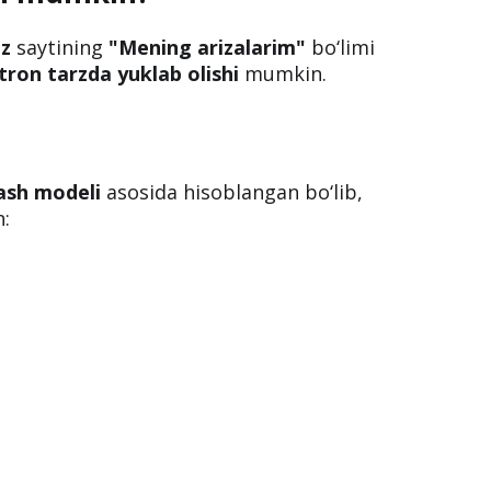
 natijalari e’lon qilindi
ilgan
kimyo va biologiya
fanlari
tijalari
e’lon qilindi.
ish mumkin?
uz
saytining
"Mening arizalarim"
bo‘limi
tron tarzda yuklab olishi
mumkin.
ash modeli
asosida hisoblangan bo‘lib,
n: