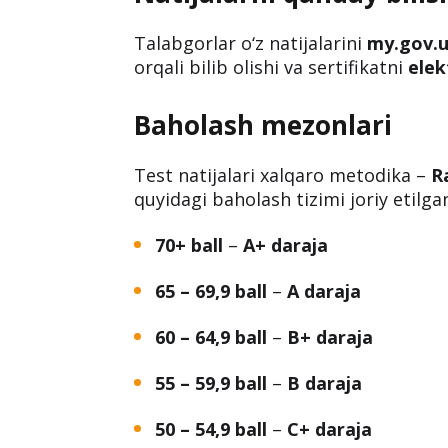
Milliy sertifikat imtihoni
2025-yil 25–26-yanvar
kunlari o‘tkaz
bo‘yicha
milliy sertifikat imtihoni na
Natijalarni qanday bil
Talabgorlar o‘z natijalarini
my.gov.
orqali bilib olishi va sertifikatni
elek
Baholash mezonlari
Test natijalari xalqaro metodika –
R
quyidagi baholash tizimi joriy etilga
70+ ball
–
A+ daraja
65 – 69,9 ball
–
A daraja