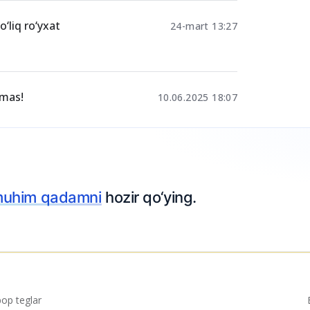
adi?
27-aprel 14:04
o‘liq ro‘yxat
24-mart 13:27
emas!
10.06.2025 18:07