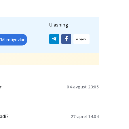
rish test sinovlari
da sertifikatga ega
n
maksimal ball
beriladi.
adigan muhim bosqichlardan biri
bo‘lib,
abgorlar
davlat oliygohlariga kirish
Ulashing
M imtiyozlar
an
04-avgust 23:05