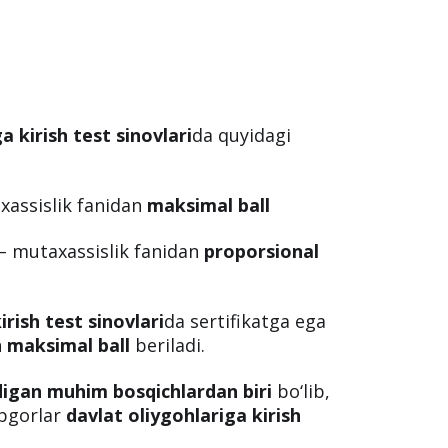
 kirish test sinovlari
da quyidagi
assislik fanidan
maksimal ball
– mutaxassislik fanidan
proporsional