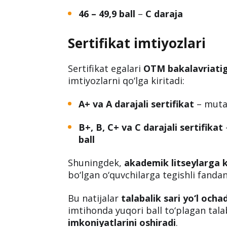
60 – 64,9 ball
–
B+ daraja
55 – 59,9 ball
–
B daraja
50 – 54,9 ball
–
C+ daraja
46 – 49,9 ball
–
C daraja
Sertifikat imtiyozlari
Sertifikat egalari
OTM bakalavriatiga
imtiyozlarni qo‘lga kiritadi:
A+ va A darajali sertifikat
– mutax
B+, B, C+ va C darajali sertifikat
ball