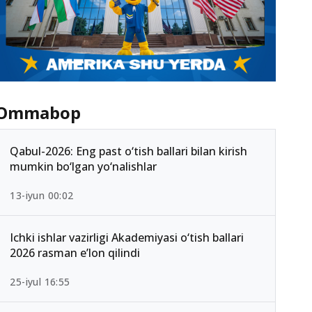
Ommabop
Qabul-2026: Eng past o‘tish ballari bilan kirish
mumkin bo‘lgan yo‘nalishlar
13-iyun 00:02
Ichki ishlar vazirligi Akademiyasi o‘tish ballari
2026 rasman e’lon qilindi
25-iyul 16:55