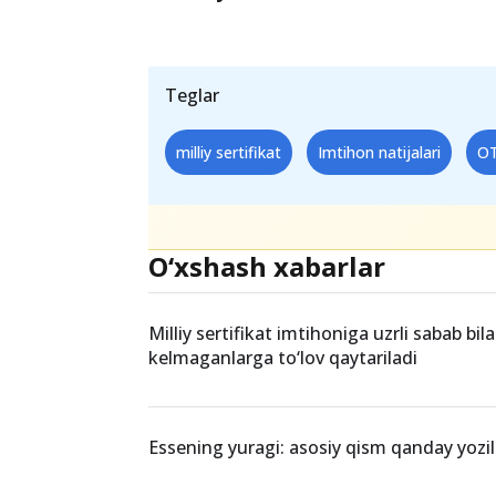
Shuningdek,
akademik litseylarga ki
bo‘lgan o‘quvchilarga tegishli fanda
Bu natijalar
talabalik sari yo‘l och
imtihonda yuqori ball to‘plagan tal
imkoniyatlarini oshiradi
.
Teglar
milliy sertifikat
Imtihon natijalari
OT
O‘xshash xabarlar
Milliy sertifikat imtihoniga uzrli sabab bil