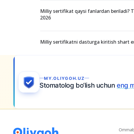
kelmaganlarga to‘lov qaytariladi
Essening yuragi: asosiy qism qanday yozil
Milliy sertifikat qaysi fanlardan beriladi? T
2026
Milliy sertifikatni dasturga kiritish shart 
a topshiring