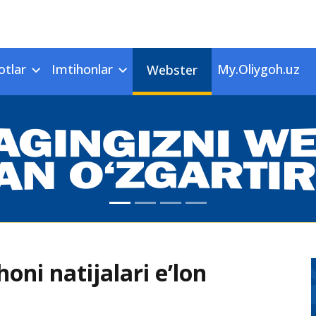
otlar
Imtihonlar
My.Oliygoh.uz
Webster
honi natijalari e’lon