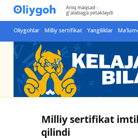
Aniq maqsad -
g'alabaga yetaklaydi
Oliygohlar
Milliy sertifikat
Yangiliklar
Ma'lum
Milliy sertifikat imti
qilindi