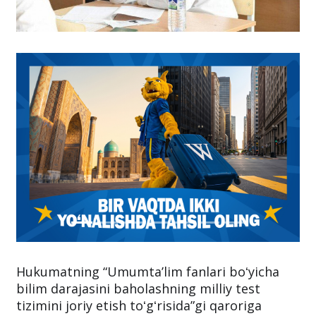
Hukumatning “Umumtaʼlim fanlari boʻyicha
bilim darajasini baholashning milliy test
tizimini joriy etish toʻgʻrisida”gi qaroriga