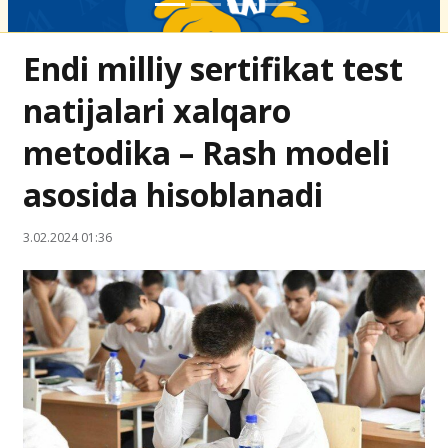
Endi milliy sertifikat test
natijalari xalqaro
metodika – Rash modeli
asosida hisoblanadi
3.02.2024 01:36