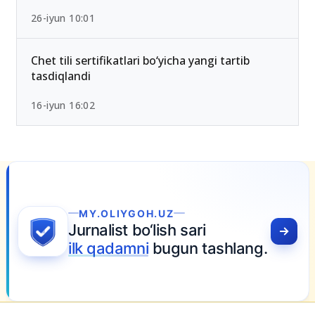
26-iyun 10:01
Chet tili sertifikatlari bo‘yicha yangi tartib
tasdiqlandi
16-iyun 16:02
YGOH.UZ
t bo‘lish sari
amni
bugun tashlang.