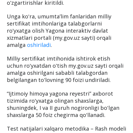
oʻzgartirishlar kiritildi.
Unga koʻra, umumtaʼlim fanlaridan milliy
sertifikat imtihonlariga talabgorlarni
roʻyxatga olish Yagona interaktiv davlat
xizmatlari portali (my.gov.uz sayti) orqali
amalga
oshiriladi
.
Milliy sertifikat imtihonida ishtirok etish
uchun roʻyxatdan oʻtish my.gov.uz sayti orqali
amalga oshirilgani sababli talabgordan
belgilangan toʻlovning 90 foizi undiriladi.
“Ijtimoiy himoya yagona reyestri” axborot
tizimida roʻyxatga olingan shaxslarga,
shuningdek, I va II guruh nogironligi boʻlgan
shaxslarga 50 foiz chegirma qoʻllanadi.
Test natijalari xalqaro metodika – Rash modeli