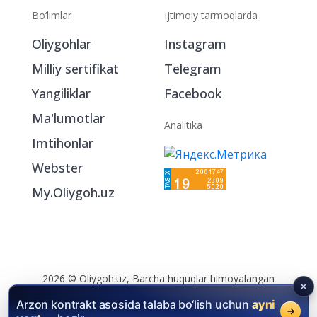
Bo‘limlar
Ijtimoiy tarmoqlarda
Oliygohlar
Instagram
Milliy sertifikat
Telegram
Yangiliklar
Facebook
Ma'lumotlar
Analitika
Imtihonlar
Webster
My.Oliygoh.uz
Arzon kontrakt asosida talaba bo‘lish uchun
ayni