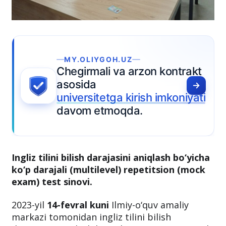
Y.OLIYGOH.UZ
girmali va arzon kontrakt
osida
versitetga kirish imkoniyati
vom etmoqda.
Ingliz tilini bilish darajasini aniqlash bo‘yicha
ko‘p darajali (multilevel) repetitsion (mock
exam) test sinovi.