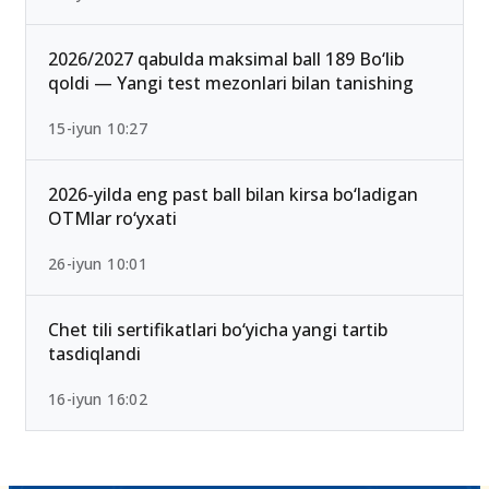
2026 rasman e’lon qilindi
25-iyul 16:55
2026/2027 qabulda maksimal ball 189 Bo‘lib
qoldi — Yangi test mezonlari bilan tanishing
15-iyun 10:27
2026-yilda eng past ball bilan kirsa bo‘ladigan
OTMlar ro‘yxati
26-iyun 10:01
Chet tili sertifikatlari bo‘yicha yangi tartib
tasdiqlandi
16-iyun 16:02