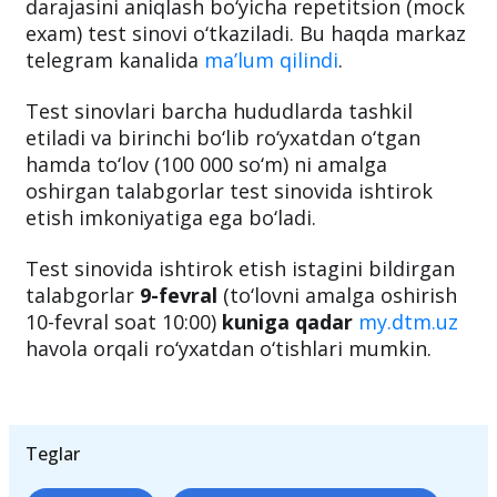
2023-yil
14-fevral kuni
Ilmiy-o‘quv amaliy
markazi tomonidan ingliz tilini bilish
darajasini aniqlash bo‘yicha repetitsion (mock
exam) test sinovi o‘tkaziladi. Bu haqda markaz
telegram kanalida
ma’lum qilindi
.
Test sinovlari barcha hududlarda tashkil
etiladi va birinchi bo‘lib ro‘yxatdan o‘tgan
hamda to‘lov (100 000 so‘m) ni amalga
oshirgan talabgorlar test sinovida ishtirok
etish imkoniyatiga ega bo‘ladi.
Test sinovida ishtirok etish istagini bildirgan
talabgorlar
9-fevral
(to‘lovni amalga oshirish
10-fevral soat 10:00)
kuniga qadar
my.dtm.uz
havola orqali ro‘yxatdan o‘tishlari mumkin.