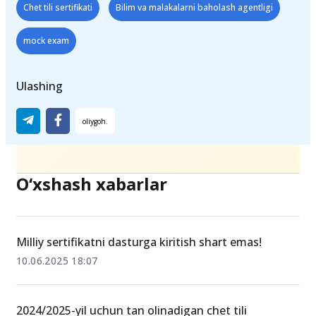
Teglar
Chet tili sertifikati
Bilim va malakalarni baholash agentligi
mock exam
Ulashing
O‘xshash xabarlar
Milliy sertifikatni dasturga kiritish shart emas!
10.06.2025 18:07