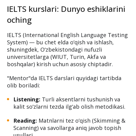
IELTS kurslari: Dunyo eshiklarini
oching
IELTS (International English Language Testing
System) — bu chet elda o‘qish va ishlash,
shuningdek, O‘zbekistondagi nufuzli
universitetlarga (WIUT, Turin, Akfa va
boshqalar) kirish uchun asosiy chiptadir.
"Mentor"da IELTS darslari quyidagi tartibda
olib boriladi:
Listening:
Turli aksentlarni tushunish va
kalit so‘zlarni tezda ilg‘ab olish metodikasi.
Reading:
Matnlarni tez o‘qish (Skimming &
Scanning) va savollarga aniq javob topish
usullari.