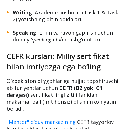
Writing:
Akademik insholar (Task 1 & Task
2) yozishning oltin qoidalari.
Speaking:
Erkin va ravon gapirish uchun
doimiy
Speaking Club
mashg‘ulotlari.
CEFR kurslari: Milliy sertifikat
bilan imtiyozga ega bo‘ling
O‘zbekiston oliygohlariga hujjat topshiruvchi
abituriyentlar uchun
CEFR (B2 yoki C1
darajasi)
sertifikati ingliz tili fanidan
maksimal ball (imtihonsiz) olish imkoniyatini
beradi.
"Mentor" o‘quv markazining
CEFR tayyorlov
kursi quyidagilarni o‘z ichiga oladi: