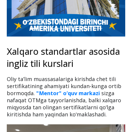
Xalqaro standartlar asosida
ingliz tili kurslari
Oliy ta’lim muassasalariga kirishda chet tili
sertifikatining ahamiyati kundan-kunga ortib
bormoqda.
"Mentor" o‘quv markazi
sizga
nafaqat OTMga tayyorlanishda, balki xalqaro
miqyosda tan olingan sertifikatlarni qo‘lga
kiritishda ham yaqindan ko‘maklashadi.