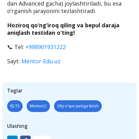
dan Advanced gacha) joylashtiriladi, bu esa
o‘rganish jarayonini tezlashtiradi.
Hoziroq qo‘ng‘iroq qiling va bepul daraja
aniqlash testidan o‘ting!
📞 Tel:
+998901931222
Sayt:
Mentor-Edu.uz
Teglar
IELTS
MentorLC
Oliy o'quv yurtiga kirish
Ulashing