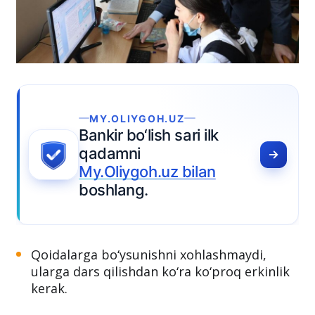
MY.OLIYGOH.UZ
ankir bo‘lish sari ilk
adamni
y.Oliygoh.uz bilan
oshlang.
Qoidalarga bo‘ysunishni xohlashmaydi,