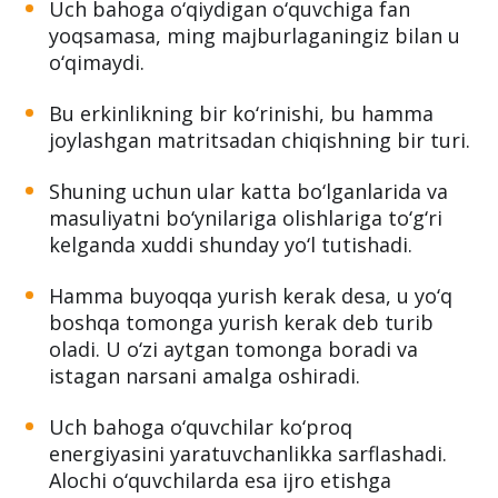
ularga dars qilishdan ko‘ra ko‘proq erkinlik
kerak.
Uch bahoga o‘qiydigan o‘quvchiga fan
yoqsamasa, ming majburlaganingiz bilan u
o‘qimaydi.
Bu erkinlikning bir ko‘rinishi, bu hamma
joylashgan matritsadan chiqishning bir turi.
Shuning uchun ular katta bo‘lganlarida va
masuliyatni bo‘ynilariga olishlariga to‘g‘ri
kelganda xuddi shunday yo‘l tutishadi.
Hamma buyoqqa yurish kerak desa, u yo‘q
boshqa tomonga yurish kerak deb turib
oladi. U o‘zi aytgan tomonga boradi va
istagan narsani amalga oshiradi.