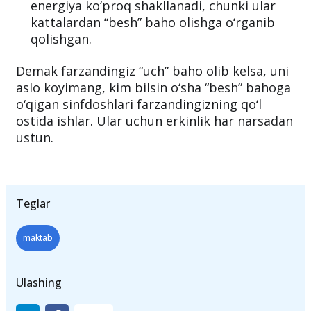
Uch bahoga o‘quvchilar ko‘proq
energiyasini yaratuvchanlikka sarflashadi.
Alochi o‘quvchilarda esa ijro etishga
energiya ko‘proq shakllanadi, chunki ular
kattalardan “besh” baho olishga o‘rganib
qolishgan.
Demak farzandingiz “uch” baho olib kelsa, uni
aslo koyimang, kim bilsin o‘sha “besh” bahoga
o‘qigan sinfdoshlari farzandingizning qo‘l
ostida ishlar. Ular uchun erkinlik har narsadan
ustun.
Teglar
maktab