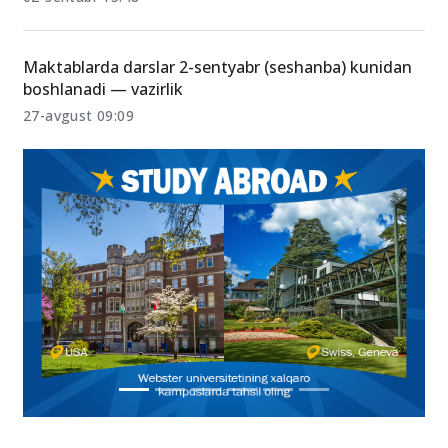
7-sentyabr sindromi
02-sentabr 15:48
Maktablarda darslar 2-sentyabr (seshanba) kunidan
boshlanadi — vazirlik
27-avgust 09:09