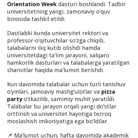
Orientation Week
dasturi boshlandi. Tadbir
universitetning yangi, zamonaviy o‘quv
binosida tashkil etildi.
Dastlabki kunda universitet rektori va
professor-o‘qituvchilar so‘zga chiqib,
talabalarni iliq kutib olishdi hamda
universitetdagi ta’lim jarayoni, xalqaro
hamkorlik dasturlari va talabalarga yaratilgan
sharoitlar haqida ma’lumot berishdi.
Kun davomida talabalar uchun turli tanishuv
o‘yinlari, jamoaviy mashg‘ulotlar va
pizza
party
o‘tkazilib, samimiy muhit yaratildi.
Talabalar bu jarayon orqali yangi do‘stlar
orttirish va universitet hayotiga tezroq
moslashish imkoniyatiga ega bo‘ldilar.
📌 Ma’lumot uchun, hafta davomida akademik