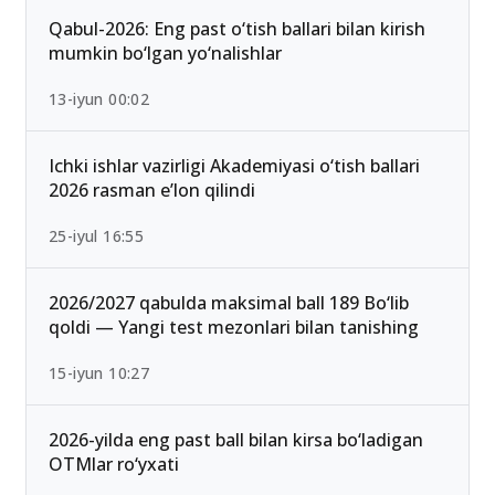
Qabul-2026: Eng past o‘tish ballari bilan kirish
mumkin bo‘lgan yo‘nalishlar
13-iyun 00:02
Ichki ishlar vazirligi Akademiyasi o‘tish ballari
2026 rasman e’lon qilindi
25-iyul 16:55
2026/2027 qabulda maksimal ball 189 Bo‘lib
qoldi — Yangi test mezonlari bilan tanishing
15-iyun 10:27
2026-yilda eng past ball bilan kirsa bo‘ladigan
OTMlar ro‘yxati