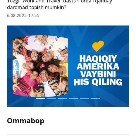
Yozgi “Work and Travel” dasturi orqali qanday
daromad topish mumkin?
6.08.2025 17:55
Ommabop