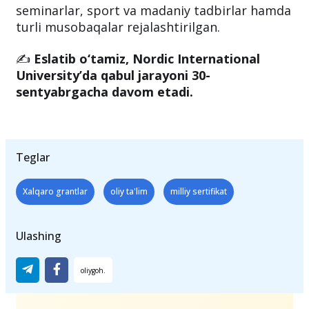
seminarlar, sport va madaniy tadbirlar hamda
turli musobaqalar rejalashtirilgan.
✍️
Eslatib o‘tamiz, Nordic International
University’da qabul jarayoni 30-
sentyabrgacha davom etadi.
Teglar
Xalqaro grantlar
oliy ta'lim
milliy sertifikat
Ulashing