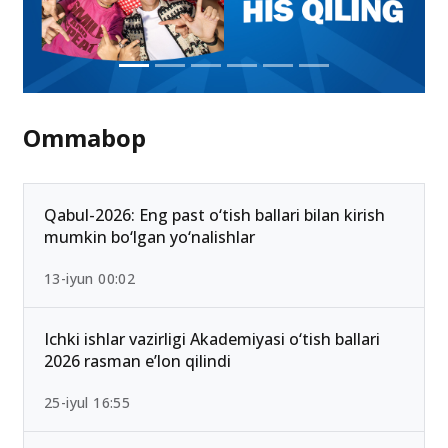
Ommabop
Qabul-2026: Eng past o‘tish ballari bilan kirish
mumkin bo‘lgan yo‘nalishlar
13-iyun 00:02
Ichki ishlar vazirligi Akademiyasi o‘tish ballari
2026 rasman e’lon qilindi
25-iyul 16:55