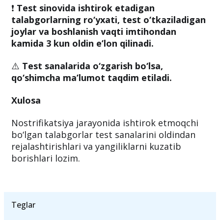
❗
Test sinovida ishtirok etadigan
talabgorlarning ro‘yxati, test o‘tkaziladigan
joylar va boshlanish vaqti imtihondan
kamida 3 kun oldin e’lon qilinadi.
⚠️
Test sanalarida o‘zgarish bo‘lsa,
qo‘shimcha ma’lumot taqdim etiladi.
Xulosa
Nostrifikatsiya jarayonida ishtirok etmoqchi
bo‘lgan talabgorlar test sanalarini oldindan
rejalashtirishlari va yangiliklarni kuzatib
borishlari lozim.
Teglar