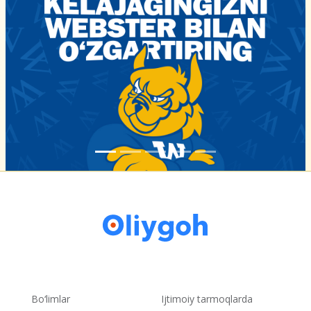
Bo‘limlar
Ijtimoiy tarmoqlarda