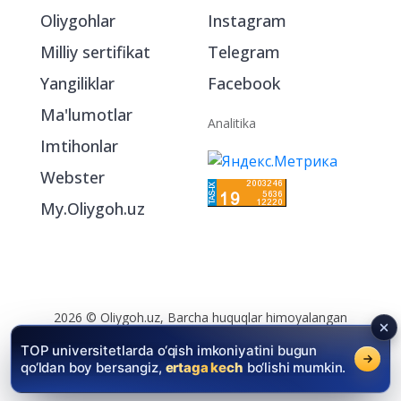
Oliygohlar
Instagram
Milliy sertifikat
Telegram
Yangiliklar
Facebook
Ma'lumotlar
Analitika
Imtihonlar
Webster
My.Oliygoh.uz
2026 © Oliygoh.uz, Barcha huquqlar himoyalangan
Reklama
/
Foydalanish shartlari
TOP universitetlarda o‘qish imkoniyatini bugun
qo‘ldan boy bersangiz,
ertaga kech
bo‘lishi mumkin.