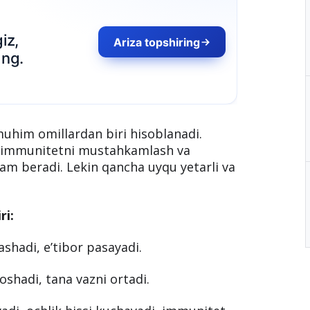
z,
Ariza topshiring
g.
uhim omillardan biri hisoblanadi.
h, immunitetni mustahkamlash va
m beradi. Lekin qancha uyqu yetarli va