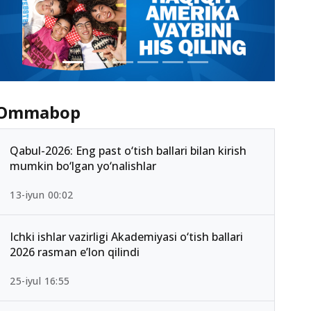
Ommabop
Qabul-2026: Eng past o‘tish ballari bilan kirish
mumkin bo‘lgan yo‘nalishlar
13-iyun 00:02
Ichki ishlar vazirligi Akademiyasi o‘tish ballari
2026 rasman e’lon qilindi
25-iyul 16:55