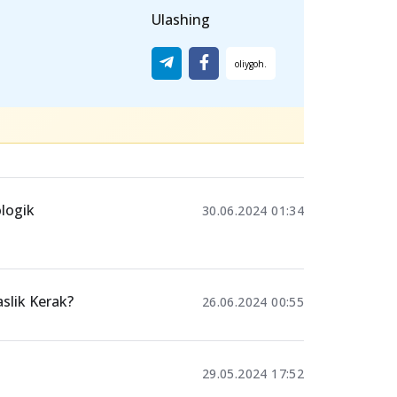
hmovchiligi
diqqatning pasayishi,
rtishiga olib kelishi
mumkin. Shuning
 muhimdir.
Ulashing
logik
30.06.2024 01:34