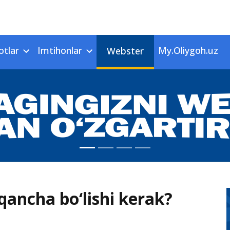
otlar
Imtihonlar
My.Oliygoh.uz
Webster
qancha bo‘lishi kerak?