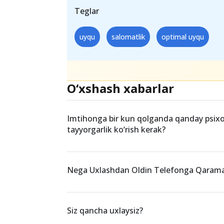
olishlari tavsiya etiladi. Uyqu yetis
immunitetning zaiflashishi va vazn o
uchun har kuni yetarlicha dam olish
Teglar
uyqu
salomatlik
optimal uyqu
O‘xshash xabarlar
Imtihonga bir kun qolganda qanday psixo
tayyorgarlik ko‘rish kerak?