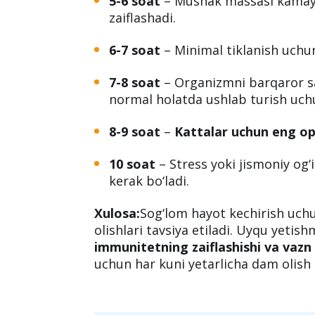
Uyqu soatlarining organizmga ta’si
0-2 soat
– Diqqatni jamlash qiyinl
3-4 soat
– Qondagi qand miqdori o
5-6 soat
– Mushak massasi kamayad
zaiflashadi.
6-7 soat
– Minimal tiklanish uchun
7-8 soat
– Organizmni barqaror s
normal holatda ushlab turish uchu
8-9 soat
–
Kattalar uchun eng op
10 soat
– Stress yoki jismoniy og‘i
kerak bo‘ladi.
Xulosa:
Sog‘lom hayot kechirish uc