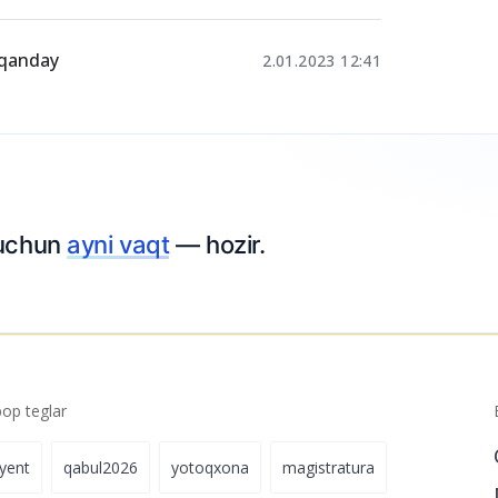
slik Kerak?
26.06.2024 00:55
29.05.2024 17:52
 qanday
2.01.2023 12:41
uchun
ayni vaqt
— hozir.