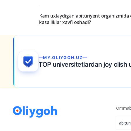
Nega Uxlashdan Oldin Telefonga Qarama
Siz qancha uxlaysiz?
Kam uxlaydigan abituriyent organizmida
kasalliklar xavfi oshadi?
MY.OLIYGOH.UZ
TOP universitetlardan joy olish 