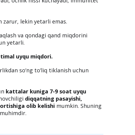
ri:
ashadi, e’tibor pasayadi.
shadi, tana vazni ortadi.
i, ochlik hissi kuchayadi, immunitet
 zarur, lekin yetarli emas.
aqlash va qondagi qand miqdorini
n yetarli.
timal uyqu miqdori.
rlikdan so‘ng to‘liq tiklanish uchun
hun
kattalar kuniga 7-9 soat uyqu