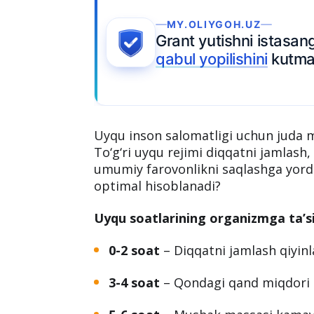
MY.OLIYGOH.UZ
Grant yutishni istasangi
qabul yopilishini
kutman
Uyqu inson salomatligi uchun juda m
To‘g‘ri uyqu rejimi diqqatni jamlas
umumiy farovonlikni saqlashga yorda
optimal hisoblanadi?