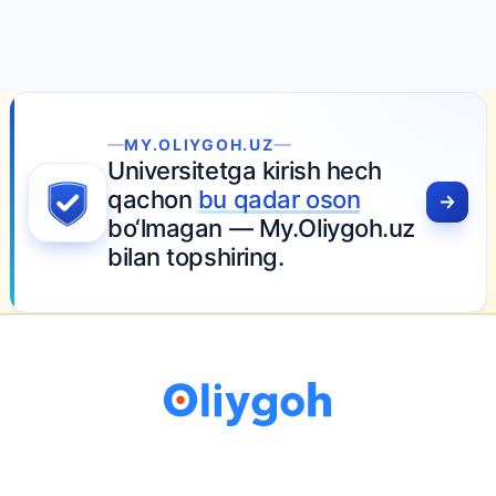
MY.OLIYGOH.UZ
Universitetga kirish hech
qachon
bu qadar oson
bo‘lmagan — My.Oliygoh.uz
bilan topshiring.