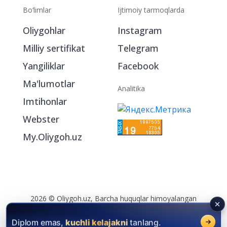
Bo‘limlar
Ijtimoiy tarmoqlarda
Oliygohlar
Instagram
Milliy sertifikat
Telegram
Yangiliklar
Facebook
Ma'lumotlar
Analitika
Imtihonlar
Webster
My.Oliygoh.uz
Diplom emas,
kuchli kelajakni
tanlang.