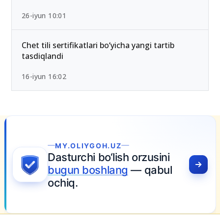
2026-yilda eng past ball bilan kirsa bo‘ladigan
OTMlar ro‘yxati
26-iyun 10:01
Chet tili sertifikatlari bo‘yicha yangi tartib
tasdiqlandi
16-iyun 16:02
MY.OLIYGOH.UZ
sturchi bo‘lish orzusini
ugun boshlang
— qabul
chiq.