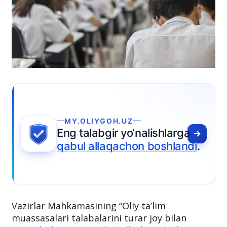
MY.OLIYGOH.UZ
Eng talabgir yo‘nalishlarga
qabul allaqachon boshlandi
.