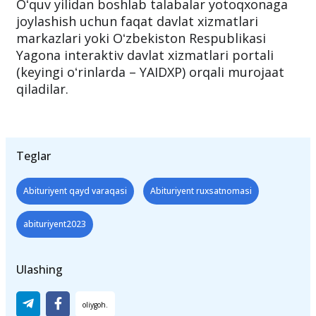
jarayonida talabalar turar joyiga boʻlgan
ehtiyojini belgilash imkoniyati yaratiladi.
Oʻquv yilidan boshlab talabalar yotoqxonaga
joylashish uchun faqat davlat xizmatlari
markazlari yoki Oʻzbekiston Respublikasi
Yagona interaktiv davlat xizmatlari portali
(keyingi oʻrinlarda – YAIDXP) orqali murojaat
qiladilar.
Teglar
Abituriyent qayd varaqasi
Abituriyent ruxsatnomasi
abituriyent2023