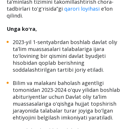
Vazirlar Mahkamasining “Oliy taʼlim
muassasalari talabalarini turar joy bilan
taʼminlash tizimini takomillashtirish chora-
tadbirlari toʻgʻrisida”gi
qarori loyihasi
eʼlon
qilindi.
Unga koʻra,
2023-yil 1-sentyabrdan boshlab davlat oliy
taʼlim muassasalari talabalariga ijara
toʻlovining bir qismini davlat byudjeti
hisobidan qoplab berishning
soddalashtirilgan tartibi joriy etiladi.
Bilim va malakani baholash agentligi
tomonidan 2023-2024 oʻquv yilidan boshlab
abituriyentlar uchun Davlat oliy taʼlim
muassasalariga oʻqishga hujjat topshirish