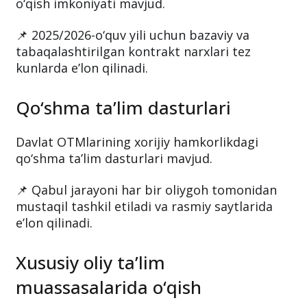
o‘qish imkoniyati mavjud.
📌 2025/2026-o‘quv yili uchun bazaviy va
tabaqalashtirilgan kontrakt narxlari tez
kunlarda e’lon qilinadi.
Qo‘shma ta’lim dasturlari
Davlat OTMlarining xorijiy hamkorlikdagi
qo‘shma ta’lim dasturlari mavjud.
📌 Qabul jarayoni har bir oliygoh tomonidan
mustaqil tashkil etiladi va rasmiy saytlarida
e’lon qilinadi.
Xususiy oliy ta’lim
muassasalarida o‘qish