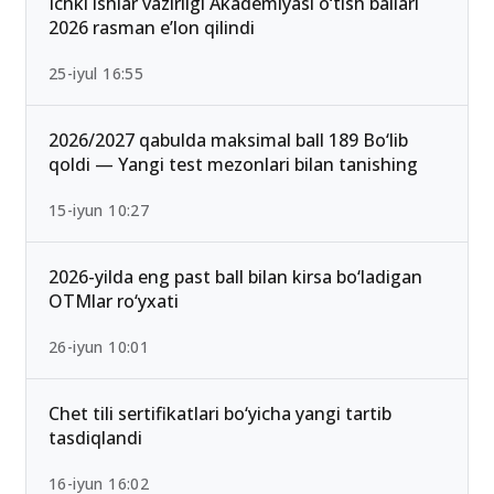
Ichki ishlar vazirligi Akademiyasi o‘tish ballari
2026 rasman e’lon qilindi
25-iyul 16:55
2026/2027 qabulda maksimal ball 189 Bo‘lib
qoldi — Yangi test mezonlari bilan tanishing
15-iyun 10:27
2026-yilda eng past ball bilan kirsa bo‘ladigan
OTMlar ro‘yxati
26-iyun 10:01
Chet tili sertifikatlari bo‘yicha yangi tartib
tasdiqlandi
16-iyun 16:02