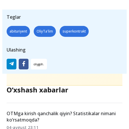
Teglar
abituriyent
OliyTa'lim
superkontrakt
Ulashing
O‘xshash xabarlar
OTMga kirish qanchalik qiyin? Statistikalar nimani
ko‘rsatmoqda?
04-avgust 23:11