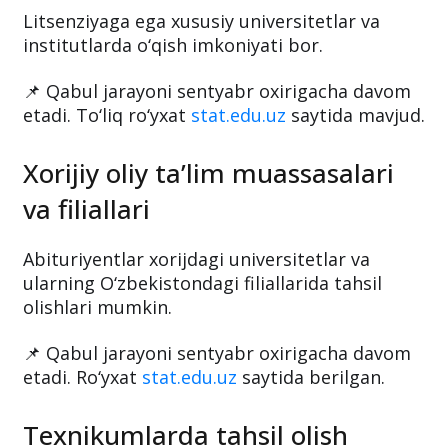
Litsenziyaga ega xususiy universitetlar va
institutlarda o‘qish imkoniyati bor.
📌 Qabul jarayoni sentyabr oxirigacha davom
etadi. To‘liq ro‘yxat
stat.edu.uz
saytida mavjud.
Xorijiy oliy ta’lim muassasalari
va filiallari
Abituriyentlar xorijdagi universitetlar va
ularning O‘zbekistondagi filiallarida tahsil
olishlari mumkin.
📌 Qabul jarayoni sentyabr oxirigacha davom
etadi. Ro‘yxat
stat.edu.uz
saytida berilgan.
Texnikumlarda tahsil olish