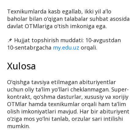
Texnikumlarda kasb egallab, ikki yil a’lo
baholar bilan o‘qigan talabalar suhbat asosida
davlat OTMlariga o‘tish imkoniga ega.
📌 Hujjat topshirish muddati: 10-avgustdan
10-sentabrgacha
my.edu.uz
orqali.
Xulosa
O‘qishga tavsiya etilmagan abituriyentlar
uchun oliy ta’lim yo‘llari cheklanmagan. Super-
kontrakt, qo‘shma dasturlar, xususiy va xorijiy
OTMlar hamda texnikumlar orqali ham ta’lim
olish imkoniyatlari mavjud. Har bir abituriyent
o‘ziga mos yo‘lni tanlab, orzular sari intilishi
mumkin.