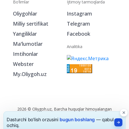
Bo‘limlar
Ijtimoiy tarmoqlarda
Oliygohlar
Instagram
Milliy sertifikat
Telegram
Yangiliklar
Facebook
Ma'lumotlar
Analitika
Imtihonlar
Webster
My.Oliygoh.uz
Dasturchi bo‘lish orzusini
bugun boshlang
— qabul
ochiq.