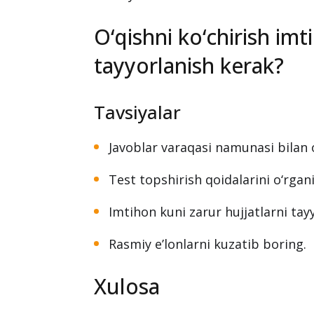
O‘qishni ko‘chirish im
tayyorlanish kerak?
Tavsiyalar
Javoblar varaqasi namunasi bilan 
Test topshirish qoidalarini o‘rgan
Imtihon kuni zarur hujjatlarni tay
Rasmiy e’lonlarni kuzatib boring.
Xulosa