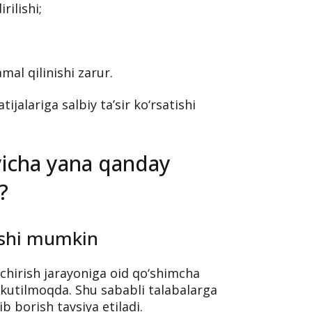
rilishi;
mal qilinishi zarur.
ijalariga salbiy ta’sir ko‘rsatishi
‘yicha yana qanday
?
nishi mumkin
chirish jarayoniga oid qo‘shimcha
hi kutilmoqda. Shu sababli talabalarga
borish tavsiya etiladi.