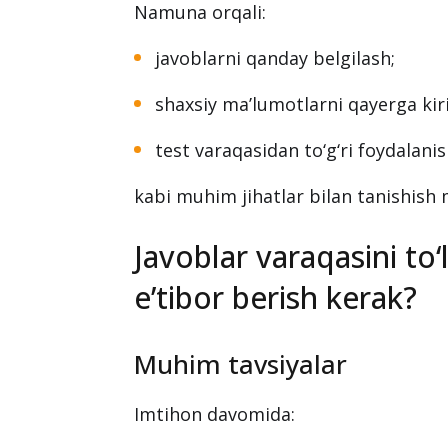
Namuna orqali:
javoblarni qanday belgilash;
shaxsiy ma’lumotlarni qayerga kiri
test varaqasidan to‘g‘ri foydalani
kabi muhim jihatlar bilan tanishish
Javoblar varaqasini to‘
e’tibor berish kerak?
Muhim tavsiyalar
Imtihon davomida: