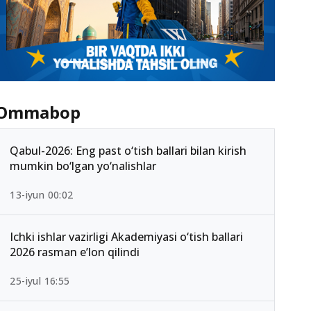
Ommabop
Qabul-2026: Eng past o‘tish ballari bilan kirish
mumkin bo‘lgan yo‘nalishlar
13-iyun 00:02
Ichki ishlar vazirligi Akademiyasi o‘tish ballari
2026 rasman e’lon qilindi
25-iyul 16:55