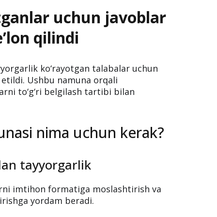
tganlar uchun javoblar
lon qilindi
ayyorgarlik ko‘rayotgan talabalar uchun
etildi. Ushbu namuna orqali
rni to‘g‘ri belgilash tartibi bilan
unasi nima uchun kerak?
an tayyorgarlik
rni imtihon formatiga moslashtirish va
tirishga yordam beradi.