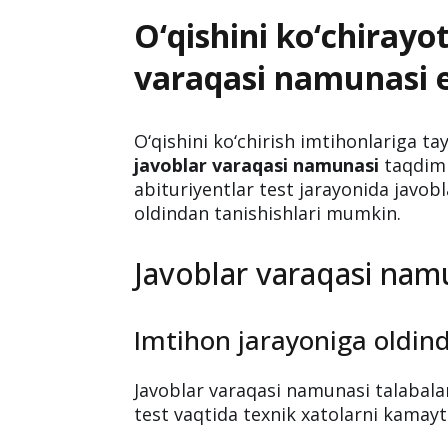
O‘qishini ko‘chirayo
varaqasi namunasi e’
O‘qishini ko‘chirish imtihonlariga t
javoblar varaqasi namunasi
taqdim 
abituriyentlar test jarayonida javobla
oldindan tanishishlari mumkin.
Javoblar varaqasi nam
Imtihon jarayoniga oldind
Javoblar varaqasi namunasi talabala
test vaqtida texnik xatolarni kamay