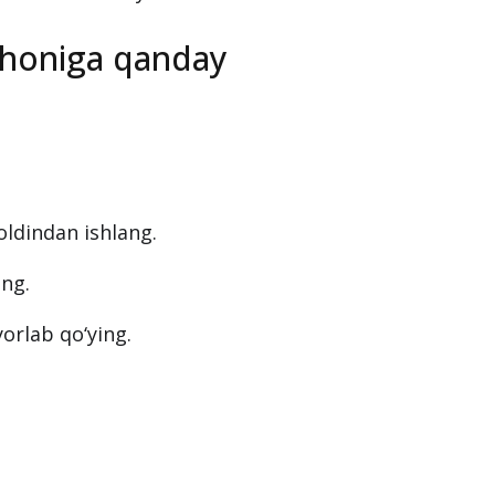
tihoniga qanday
oldindan ishlang.
ing.
yorlab qo‘ying.