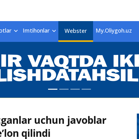
otlar
Imtihonlar
My.Oliygoh.uz
Webster
tganlar uchun javoblar
lon qilindi