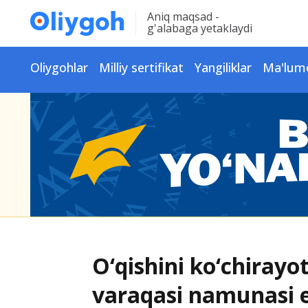
Aniq maqsad -
g'alabaga yetaklaydi
Oliygohlar
Milliy sertifikat
Yangiliklar
Ma'lum
O‘qishini ko‘chirayo
varaqasi namunasi e’