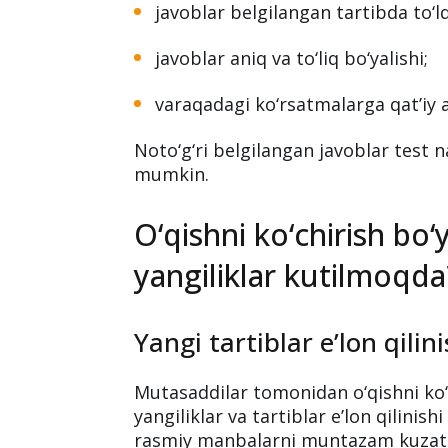
javoblar belgilangan tartibda to‘ldi
javoblar aniq va to‘liq bo‘yalishi;
varaqadagi ko‘rsatmalarga qat’iy a
Noto‘g‘ri belgilangan javoblar test nat
mumkin.
O‘qishni ko‘chirish bo
yangiliklar kutilmoqda
Yangi tartiblar e’lon qili
Mutasaddilar tomonidan o‘qishni ko‘
yangiliklar va tartiblar e’lon qilinis
rasmiy manbalarni muntazam kuzatib 