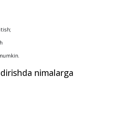
tish;
sh
 mumkin.
ldirishda nimalarga