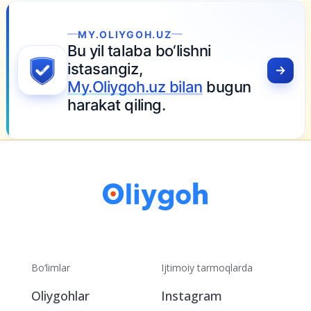
H.UZ
 bo‘lishni
uz bilan
bugun
ng.