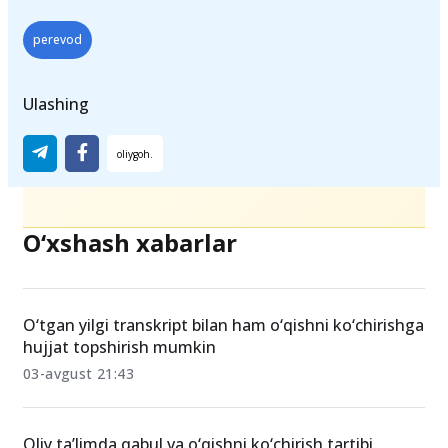
perevod
Ulashing
O‘xshash xabarlar
O‘tgan yilgi transkript bilan ham o‘qishni ko‘chirishga
hujjat topshirish mumkin
03-avgust 21:43
Oliy ta’limda qabul va o‘qishni ko‘chirish tartibi