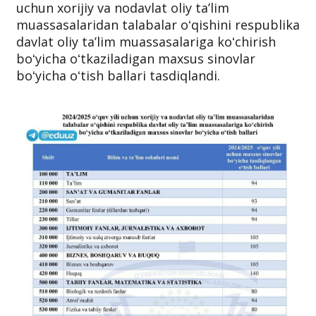
uchun xorijiy va nodavlat oliy taʼlim
muassasalaridan talabalar oʻqishini respublika
davlat oliy taʼlim muassasalariga koʻchirish
boʻyicha oʻtkaziladigan maxsus sinovlar
boʻyicha oʻtish ballari tasdiqlandi.