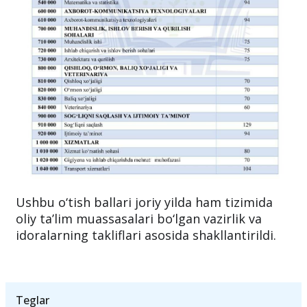
Ushbu o‘tish ballari joriy yilda ham tizimida
oliy ta’lim muassasalari bo‘lgan vazirlik va
idoralarning takliflari asosida shakllantirildi.
Teglar