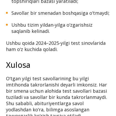
topshiriqlari bazasi yaratiladi;
Savollar bir smenadan boshqasiga o‘tmaydi;
Ushbu tizim yildan-yilga o‘zgarishsiz
saqlanib kelinadi.
Ushbu qoida 2024–2025-yilgi test sinovlarida
ham o‘z kuchida qoladi.
Xulosa
O‘tgan yilgi test savollarining bu yilgi
imtihonda takrorlanishi deyarli imkonsiz. Har
bir smena uchun alohida test savollari bazasi
tuziladi va savollar bir kunda takrorlanmaydi.
Shu sababli, abituriyentlarga savol
yodlashdan ko‘ra, bilimga asoslangan
tayyorgarlik ko‘rish tavsiya etiladi.