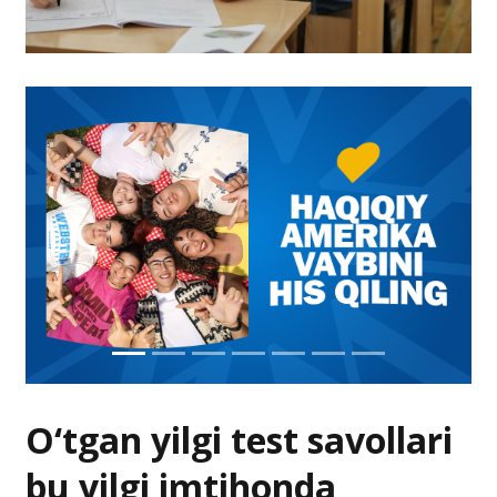
O‘tgan yilgi test savollari
bu yilgi imtihonda