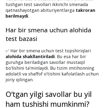
tushgan test savollari ikkinchi smenada
qatnashayotgan abituriyentlarga
takroran
berilmaydi
.
Har bir smena uchun alohida
test bazasi
✅ Har bir smena uchun test topshiriqlari
alohida shakllantiriladi
. Bu esa har bir
guruhga beriladigan savollar mustaqil
bo‘lishini ta’minlaydi. Bu tizim imtihonning
adolatli va shaffof o‘tishini kafolatlash uchun
joriy qilingan.
O‘tgan yilgi savollar bu yil
ham tushishi mumkinmi?