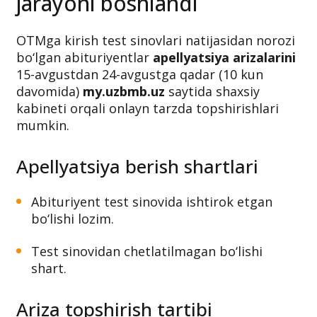
bo‘yicha apellyatsiya
jarayoni boshlandi
OTMga kirish test sinovlari natijasidan norozi
bo‘lgan abituriyentlar
apellyatsiya arizalarini
15-avgustdan 24-avgustga qadar (10 kun
davomida)
my.uzbmb.uz
saytida shaxsiy
kabineti orqali onlayn tarzda topshirishlari
mumkin.
Apellyatsiya berish shartlari
Abituriyent test sinovida ishtirok etgan
bo‘lishi lozim.
Test sinovidan chetlatilmagan bo‘lishi
shart.