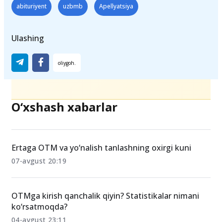
Teglar
abituriyent
uzbmb
Apellyatsiya
Ulashing
O‘xshash xabarlar
Ertaga OTM va yo‘nalish tanlashning oxirgi kuni
07-avgust 20:19