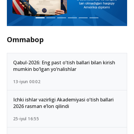
Ommabop
Qabul-2026: Eng past o‘tish ballari bilan kirish
mumkin bo‘lgan yo‘nalishlar
13-iyun 00:02
Ichki ishlar vazirligi Akademiyasi o‘tish ballari
2026 rasman e’lon qilindi