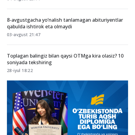
OTMga kirish qanchalik qiyin? Statistikalar nimani
ko‘rsatmoqda?
04-avgust 23:11
8-avgustgacha yo‘nalish tanlamagan abituriyentlar
qabulda ishtirok eta olmaydi
03-avgust 21:47
Toplagan balingiz bilan qaysi OTMga kira olasiz? 10
soniyada tekshiring
28-iyul 18:22