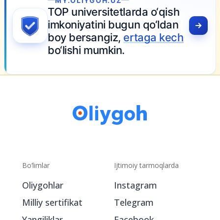
GOH.UZ
rsitetlarda o‘qish
ini bugun qo‘ldan
angiz,
ertaga kech
umkin.