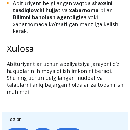
Apellyatsiya shikoyatlarini ko‘rib chiqish
21-
avgustdan
boshlanadi.
Abituriyent belgilangan vaqtda
shaxsini
tasdiqlovchi hujjat
va
xabarnoma
bilan
Bilimni baholash agentligi
ga yoki
xabarnomada ko‘rsatilgan manzilga kelishi
kerak.
Xulosa
Abituriyentlar uchun apellyatsiya jarayoni o‘z
huquqlarini himoya qilish imkonini beradi.
Shuning uchun belgilangan muddat va
talablarni aniq bajargan holda ariza topshirish
muhimdir.