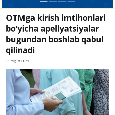
OTMga kirish imtihonlari
bo‘yicha apellyatsiyalar
bugundan boshlab qabul
qilinadi
15-avgust 11:29