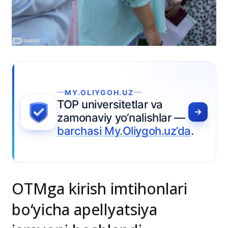
IYGOH.UZ
versitetlar va
viy yo‘nalishlar —
si My.Oliygoh.uz’da
.
OTMga kirish imtihonlari