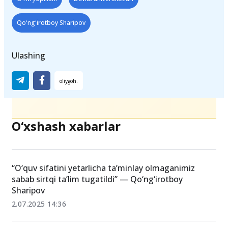
Qoʻngʻirotboy Sharipov
Ulashing
O‘xshash xabarlar
“O‘quv sifatini yetarlicha taʼminlay olmaganimiz
sabab sirtqi taʼlim tugatildi” — Qo‘ng‘irotboy
Sharipov
2.07.2025 14:36