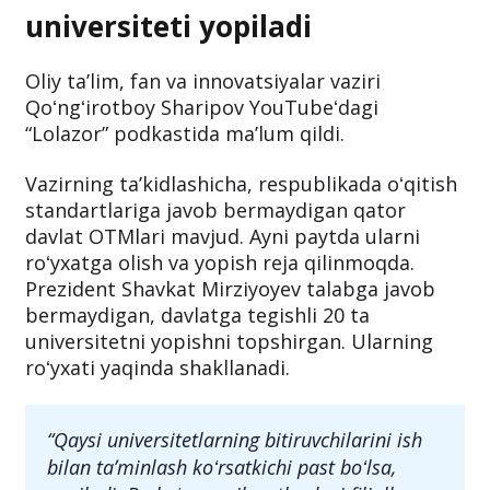
universiteti yopiladi
Oliy taʼlim, fan va innovatsiyalar vaziri
Qoʻngʻirotboy Sharipov YouTubeʻdagi
“Lolazor” podkastida maʼlum qildi.
Vazirning taʼkidlashicha, respublikada oʻqitish
standartlariga javob bermaydigan qator
davlat OTMlari mavjud. Ayni paytda ularni
roʻyxatga olish va yopish reja qilinmoqda.
Prezident Shavkat Mirziyoyev talabga javob
bermaydigan, davlatga tegishli 20 ta
universitetni yopishni topshirgan. Ularning
roʻyxati yaqinda shakllanadi.
“Qaysi universitetlarning bitiruvchilarini ish
bilan taʼminlash koʻrsatkichi past boʻlsa,