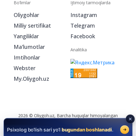
Bo‘limlar
Ijtimoiy tarmoqlarda
Oliygohlar
Instagram
Milliy sertifikat
Telegram
Yangiliklar
Facebook
Ma'lumotlar
Analitika
Imtihonlar
Webster
My.Oliygoh.uz
2026 © Oliygoh.uz, Barcha huquqlar himoyalangan
Reklama
/
Foydalanish shartlari
Psixolog bo‘lish sari yo‘l
bugundan boshlanadi
.