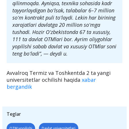
qilinmoqda. Ayniqsa, texnika sohasida kadr
tayyorlaydigan boʻlsak, talabalar 6–7 million
soʻm kontrakt puli toʻlaydi. Lekin har birining
xarajatlari davlatga 20 million soʻmga
tushadi. Hozir Oʻzbekistonda 67 ta xususiy,
111 ta davlat OTMlari bor. Ayrim oliygohlar
yopilishi sabab davlat va xususiy OTMlar soni
teng boʻladi”, — deydi u.
Avvalroq Termiz va Toshkentda 2 ta yangi
universitetlar ochilishi haqida
xabar
bergandik
Teglar
OTM yopilishi
Davlat universitetlari