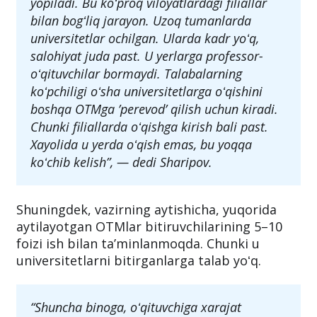
yopiladi. Bu koʻproq viloyatlardagi filiallar
bilan bogʻliq jarayon. Uzoq tumanlarda
universitetlar ochilgan. Ularda kadr yoʻq,
salohiyat juda past. U yerlarga professor-
oʻqituvchilar bormaydi. Talabalarning
koʻpchiligi oʻsha universitetlarga oʻqishini
boshqa OTMga ’perevod’ qilish uchun kiradi.
Chunki filiallarda oʻqishga kirish bali past.
Xayolida u yerda oʻqish emas, bu yoqqa
koʻchib kelish”, — dedi Sharipov.
Shuningdek, vazirning aytishicha, yuqorida
aytilayotgan OTMlar bitiruvchilarining 5–10
foizi ish bilan taʼminlanmoqda. Chunki u
universitetlarni bitirganlarga talab yoʻq.
“Shuncha binoga, oʻqituvchiga xarajat