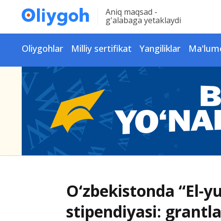
Aniq maqsad -
g'alabaga yetaklaydi
Oliygohlar
Milliy sertifikat
Yangiliklar
Ma'lum
O‘zbekistonda “El-y
stipendiyasi: grantl