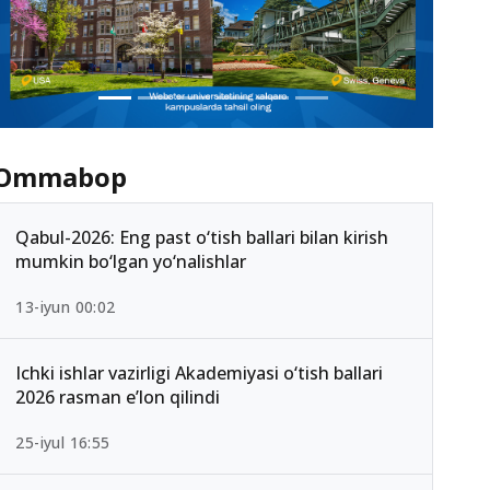
Ommabop
Qabul-2026: Eng past o‘tish ballari bilan kirish
mumkin bo‘lgan yo‘nalishlar
13-iyun 00:02
Ichki ishlar vazirligi Akademiyasi o‘tish ballari
2026 rasman e’lon qilindi
25-iyul 16:55