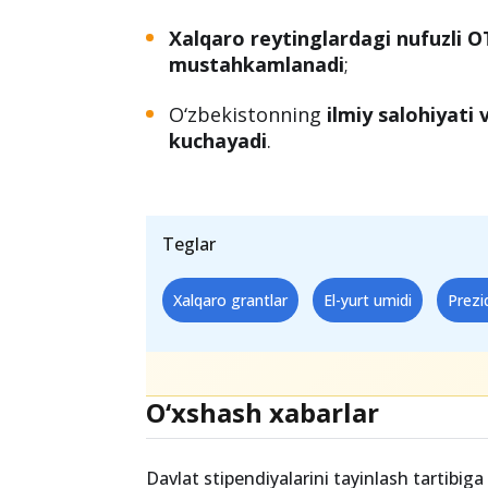
Xalqaro reytinglardagi nufuzli O
mustahkamlanadi
;
O‘zbekistonning
ilmiy salohiyati
kuchayadi
.
Teglar
Xalqaro grantlar
El-yurt umidi
Prezi
O‘xshash xabarlar
Davlat stipendiyalarini tayinlash tartibiga 