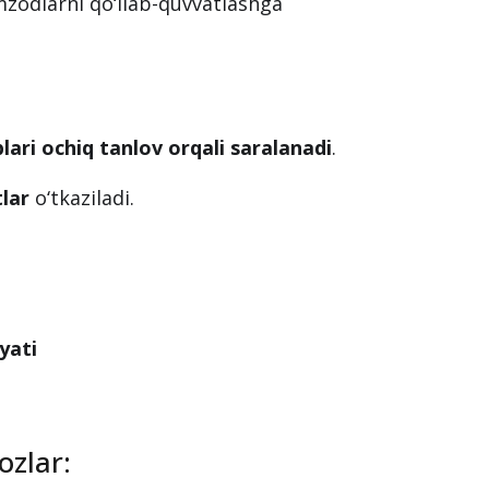
zodlarni qo‘llab-quvvatlashga
blari ochiq tanlov orqali saralanadi
.
tlar
o‘tkaziladi.
iyati
ozlar: