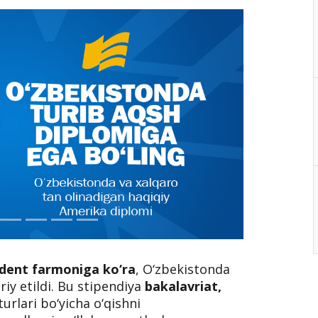
ident farmoniga ko‘ra
, O‘zbekistonda
riy etildi. Bu stipendiya
bakalavriat,
urlari bo‘yicha o‘qishni