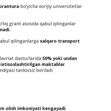
torantura
bo‘yicha xorijiy universitetlar
o‘liq grant asosida qabul qilinganlar
anadi
.
abul qilinganlarga
xalqaro transport
avriat dasturlarida
50% yoki undan
 ixtisoslashtirilgan maktablar
ndiyasi tanlovsiz beriladi.
lim olish imkoniyati kengayadi
;