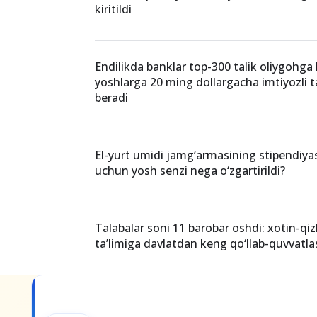
kiritildi
Endilikda banklar top-300 talik oliygohga
yoshlarga 20 ming dollargacha imtiyozli ta
beradi
El-yurt umidi jamg‘armasining stipendiya
uchun yosh senzi nega o‘zgartirildi?
Talabalar soni 11 barobar oshdi: xotin-qiz
ta’limiga davlatdan keng qo‘llab-quvvatla