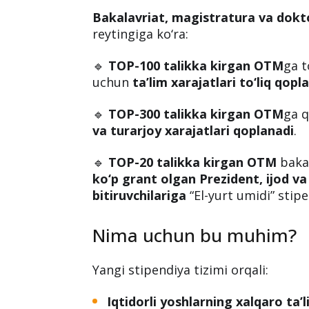
Bakalavriat, magistratura va dok
reytingiga ko‘ra:
🔹
TOP-100 talikka kirgan OTM
ga t
uchun
ta’lim xarajatlari to‘liq qopl
🔹
TOP-300 talikka kirgan OTM
ga q
va turarjoy xarajatlari qoplanadi
.
🔹
TOP-20 talikka kirgan OTM
bakal
ko‘p grant olgan Prezident, ijod va
bitiruvchilariga
“El-yurt umidi” stipe
Nima uchun bu muhim?
Yangi stipendiya tizimi orqali:
Iqtidorli yoshlarning xalqaro ta’