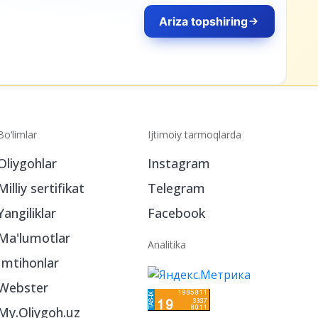
Bo‘limlar
Ijtimoiy tarmoqlarda
Oliygohlar
Instagram
Milliy sertifikat
Telegram
Yangiliklar
Facebook
Ma'lumotlar
Analitika
Imtihonlar
Webster
My.Oliygoh.uz