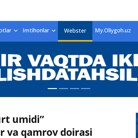
otlar
Imtihonlar
My.Oliygoh.uz
Webster
urt umidi”
ar va qamrov doirasi