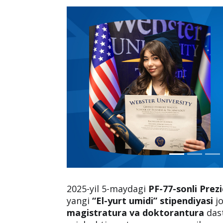
2025-yil 5-maydagi
PF-77-sonli Prez
yangi
“El-yurt umidi” stipendiyasi
jo
magistratura va doktorantura
dast