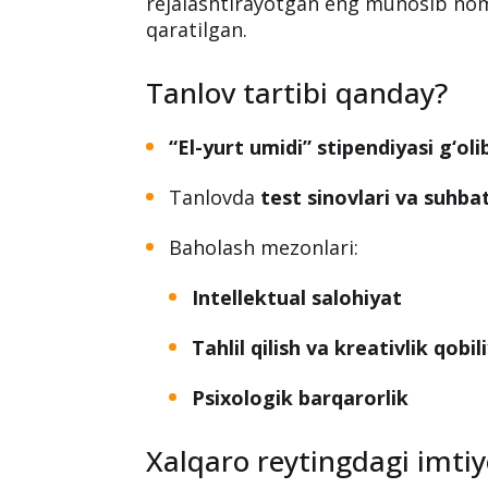
rejalashtirayotgan eng munosib nom
qaratilgan.
Tanlov tartibi qanday?
“El-yurt umidi” stipendiyasi g‘oli
Tanlovda
test sinovlari va suhba
Baholash mezonlari:
Intellektual salohiyat
Tahlil qilish va kreativlik qobil
Psixologik barqarorlik
Xalqaro reytingdagi imtiy