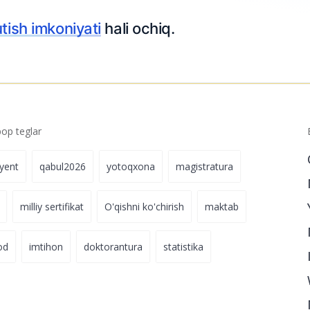
p teglar
iyent
qabul2026
yotoqxona
magistratura
milliy sertifikat
O'qishni ko'chirish
maktab
od
imtihon
doktorantura
statistika