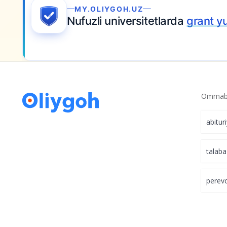
Ommabo
abitur
talaba
perev