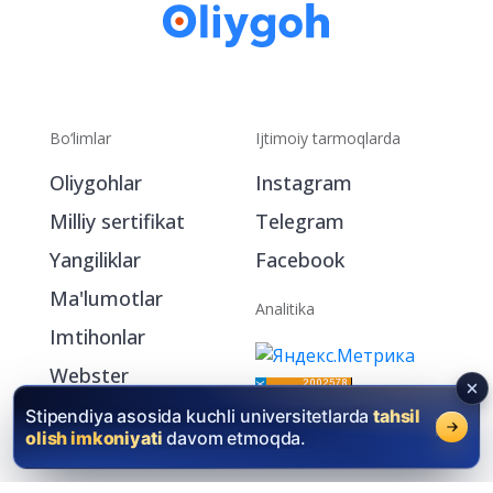
Bo‘limlar
Ijtimoiy tarmoqlarda
Oliygohlar
Instagram
Milliy sertifikat
Telegram
Yangiliklar
Facebook
Ma'lumotlar
Analitika
Imtihonlar
Webster
My.Oliygoh.uz
Stipendiya asosida kuchli universitetlarda
tahsil
olish imkoniyati
davom etmoqda.