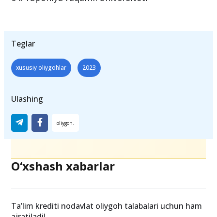
Teglar
xususiy oliygohlar
2023
Ulashing
O‘xshash xabarlar
Ta’lim krediti nodavlat oliygoh talabalari uchun ham
ajratiladi!