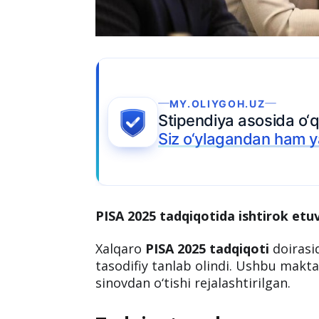
UZ
osida o‘qish imkoniyati
Ariza topshiring
dan ham yaqinroq
.
PISA 2025 tadqiqotida ishtirok etu