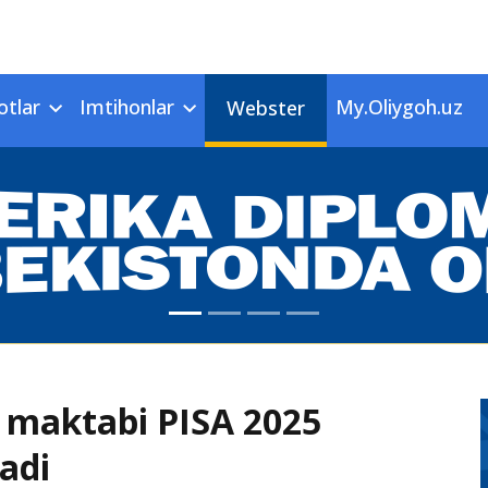
otlar
Imtihonlar
My.Oliygoh.uz
Webster
 maktabi PISA 2025
adi