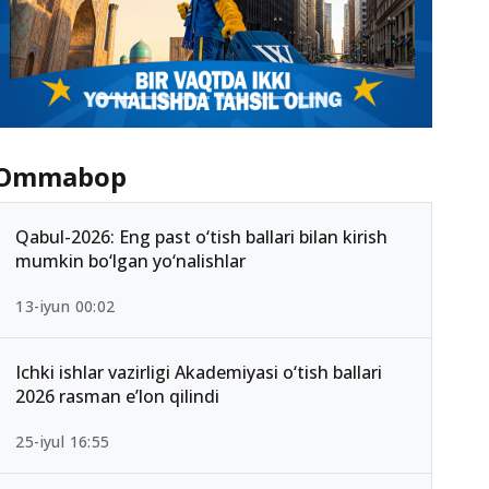
Ommabop
Qabul-2026: Eng past o‘tish ballari bilan kirish
mumkin bo‘lgan yo‘nalishlar
13-iyun 00:02
Ichki ishlar vazirligi Akademiyasi o‘tish ballari
2026 rasman e’lon qilindi
25-iyul 16:55