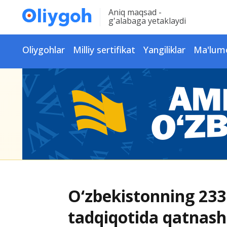
Aniq maqsad -
g'alabaga yetaklaydi
Oliygohlar
Milliy sertifikat
Yangiliklar
Ma'lum
O‘zbekistonning 233
tadqiqotida qatnash