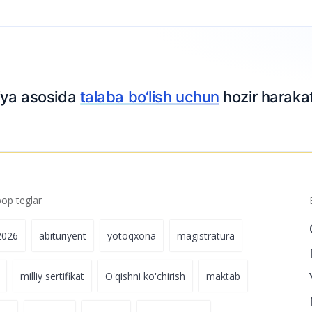
g tarqalgan 10
25.07.2024 03:41
o‘quv
18.07.2024 15:51
riza topshiring
p teglar