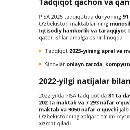
Xalqaro
PISA 2025 tadqiqoti
doiras
tasodifiy tanlab olindi. Ushbu makt
sinovdan o‘tishi rejalashtirilgan.
Tadqiqot qachon va qand
PISA 2025 tadqiqotida dunyoning
91
O‘zbekiston maktablarining
munosib
Iqtisodiy hamkorlik va taraqqiyot 
qator ishlar amalga oshirilmoqda.
Tadqiqot
2025-yilning aprel va m
Sinovlar
onlayn tarzda, kompyut
2022-yilgi natijalar bilan