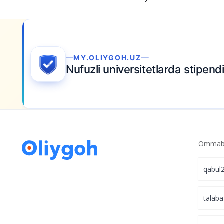
Nodavlat universitetlar haqidagi eng ken
afsona
O‘zbekistonliklar ta’limni eng sifatli deb 
markazlarida hisoblaydi – so‘rovnoma
A
sh uchun
hozir harakat qiling.
Ommabo