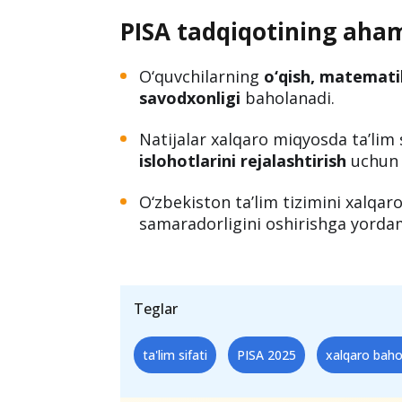
2022-yilda PISA tadqiqotida
81 ta da
202 ta maktab va 7 293 nafar o‘quv
maktab va 9050 nafar o‘quvchi
jalb 
O‘zbekistonning xalqaro ta’lim reytin
xizmat qiladi.
PISA tadqiqotining aham
O‘quvchilarning
o‘qish, matematik
savodxonligi
baholanadi.
Natijalar xalqaro miqyosda ta’lim si
islohotlarini rejalashtirish
uchun 
O‘zbekiston ta’lim tizimini xalqar
samaradorligini oshirishga yorda