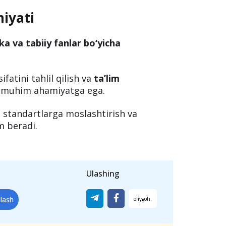
vlat
qatnashgan bo‘lib, O‘zbekistondan
chi
ishtirok etgan. 2025-yilda esa
233 ta
qilinishi rejalashtirilgan bo‘lib, bu
glarida ishtirokini kengaytirishiga
iyati
a va tabiiy fanlar bo‘yicha
fatini tahlil qilish va
ta’lim
muhim ahamiyatga ega.
o standartlarga moslashtirish va
m beradi.