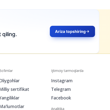
Bo‘limlar
Ijtimoiy tarmoqlarda