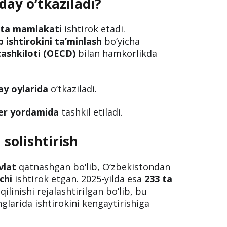
ida
O‘zbekistonning 233 ta maktabi
ablarda
9050 nafar 15 yoshli o‘quvchi
ay o‘tkaziladi?
 ta mamlakati
ishtirok etadi.
 ishtirokini ta’minlash
bo‘yicha
tashkiloti (OECD)
bilan hamkorlikda
ay oylarida
o‘tkaziladi.
er yordamida
tashkil etiladi.
 solishtirish