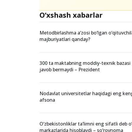
Teglar
ta'lim sifati
PISA 2025
xalqaro baho
O‘xshash xabarlar
Metodbirlashma a’zosi bo‘lgan o‘qituvchi
majburiyatlari qanday?
300 ta maktabning moddiy-texnik bazasi 
javob bermaydi – Prezident