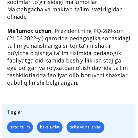
xodimlar toʻgʻrisidagi maʼlumotlar
Maktabgacha va maktab taʼlimi vazirligidan
olinadi.
Ma’lumot uchun
, Prezidentning PQ-289-son
(21.06.2022-y.) qarorida pedagogika sohasidagi
ta’lim yo‘nalishlariga sirtqi ta’lim shakli
bo‘yicha o‘qishga ta’lim tizimida pedagogik
faoliyatga oid kamida besh yillik ish stajiga
ega bo‘lgan va ro‘yxatdan o‘tish davrida ta’lim
tashkilotlarida faoliyat olib boruvchi shaxslar
qabul qilinishi belgilangan.
Teglar
sirtqi ta'lim
bakalavriat
ta'lim yo'nalishlari