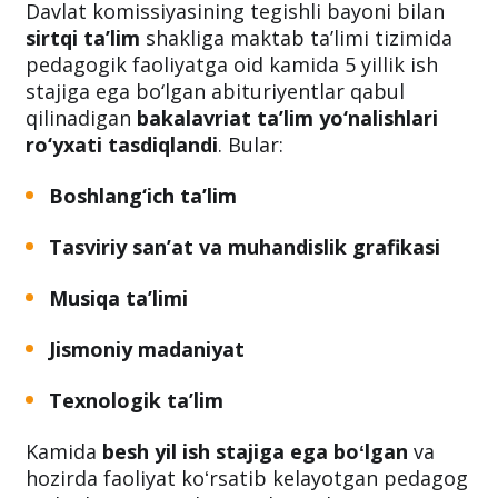
Davlat komissiyasining tegishli bayoni bilan
sirtqi ta’lim
shakliga maktab ta’limi tizimida
pedagogik faoliyatga oid kamida 5 yillik ish
stajiga ega bo‘lgan abituriyentlar qabul
qilinadigan
bakalavriat ta’lim yo‘nalishlari
ro‘yxati tasdiqlandi
. Bular:
Boshlang‘ich ta’lim
Tasviriy san’at va muhandislik grafikasi
Musiqa ta’limi
Jismoniy madaniyat
Texnologik ta’lim
Kamida
besh yil ish stajiga ega boʻlgan
va
hozirda faoliyat koʻrsatib kelayotgan pedagog