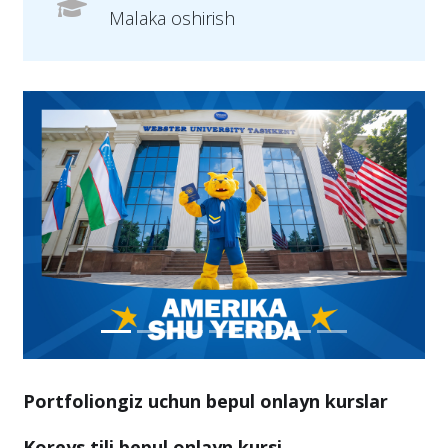
Malaka oshirish
Portfoliongiz uchun bepul onlayn kurslar
Koreys tili bepul onlayn kursi