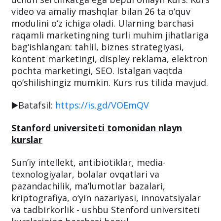
video va amaliy mashqlar bilan 26 ta o‘quv
modulini o‘z ichiga oladi. Ularning barchasi
raqamli marketingning turli muhim jihatlariga
bag‘ishlangan: tahlil, biznes strategiyasi,
kontent marketingi, displey reklama, elektron
pochta marketingi, SEO. Istalgan vaqtda
qo‘shilishingiz mumkin. Kurs rus tilida mavjud.
▶️Batafsil:
https://is.gd/VOEmQV
Stanford universiteti tomonidan nlayn
kurslar
Sun’iy intellekt, antibiotiklar, media-
texnologiyalar, bolalar ovqatlari va
pazandachilik, ma’lumotlar bazalari,
kriptografiya, o‘yin nazariyasi, innovatsiyalar
va tadbirkorlik - ushbu Stenford universiteti