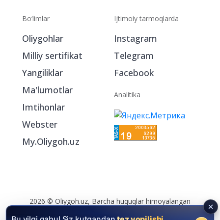
Bo‘limlar
Ijtimoiy tarmoqlarda
Oliygohlar
Instagram
Milliy sertifikat
Telegram
Yangiliklar
Facebook
Ma'lumotlar
Analitika
Imtihonlar
Webster
My.Oliygoh.uz
2026 © Oliygoh.uz, Barcha huquqlar himoyalangan
Reklama
/
Foydalanish shartlari
Bu yilgi qabul Siz kutgandan
tez yopilishi