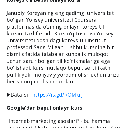
Janubiy Koreyaning eng qadimgi universiteti
bo‘lgan Yonsey universiteti
Coursera
platformasida o‘zining onlayn koreys tili
kursini taklif etadi. Kurs oʻqituvchisi Yonsey
universiteti qoshidagi koreys tili instituti
professori Sang Mi Xan. Ushbu kursning bir
qismi sifatida talabalar kundalik muloqot
uchun zarur bo‘lgan til ko‘nikmalariga ega
bo‘lishadi. Kurs mutlaqo bepul, sertifikatni
pullik yoki moliyaviy yordam olish uchun ariza
berish orqali olish mumkin.
▶️Batafsil:
https://is.gd/ROMkrj
Google’dan bepul onlayn kurs
"Internet-marketing asoslari" - bu hamma
uchun sertifikatga ega bepul onlayn kurs. Kurs