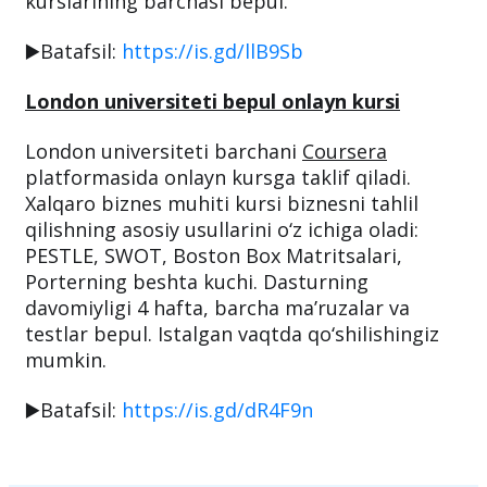
kurslarining barchasi bepul.
▶️Batafsil:
https://is.gd/llB9Sb
London universiteti bepul onlayn kursi
London universiteti barchani
Coursera
platformasida onlayn kursga taklif qiladi.
Xalqaro biznes muhiti kursi biznesni tahlil
qilishning asosiy usullarini o‘z ichiga oladi:
PESTLE, SWOT, Boston Box Matritsalari,
Porterning beshta kuchi. Dasturning
davomiyligi 4 hafta, barcha ma’ruzalar va
testlar bepul. Istalgan vaqtda qo‘shilishingiz
mumkin.
▶️Batafsil:
https://is.gd/dR4F9n