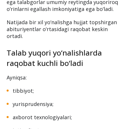
ega talabgorlar umumiy reytingda yuqoriroq
o‘rinlarni egallash imkoniyatiga ega bo‘ladi.
Natijada bir xil yo‘nalishga hujjat topshirgan
abituriyentlar o‘rtasidagi raqobat keskin
ortadi.
Talab yuqori yo‘nalishlarda
raqobat kuchli bo‘ladi
Ayniqsa:
tibbiyot;
yurisprudensiya;
axborot texnologiyalari;