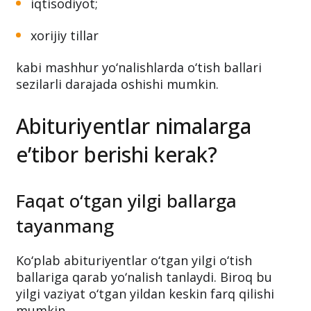
iqtisodiyot;
xorijiy tillar
kabi mashhur yo‘nalishlarda o‘tish ballari
sezilarli darajada oshishi mumkin.
Abituriyentlar nimalarga
e’tibor berishi kerak?
Faqat o‘tgan yilgi ballarga
tayanmang
Ko‘plab abituriyentlar o‘tgan yilgi o‘tish
ballariga qarab yo‘nalish tanlaydi. Biroq bu
yilgi vaziyat o‘tgan yildan keskin farq qilishi
mumkin.