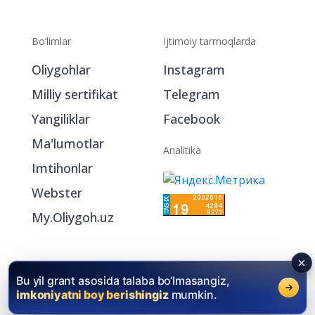
Bo‘limlar
Ijtimoiy tarmoqlarda
Oliygohlar
Instagram
Milliy sertifikat
Telegram
Yangiliklar
Facebook
Ma'lumotlar
Analitika
Imtihonlar
Webster
My.Oliygoh.uz
Bu yil grant asosida talaba bo‘lmasangiz,
imkoniyatni boy berishingiz
mumkin.
2026 © Oliygoh.uz, Barcha huquqlar himoyalangan