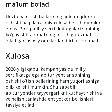
ma’lum bo‘ladi
Hozircha o‘tish ballarining aniq miqdorda
oshishi haqida rasmiy xulosa berish mumkin
emas. Biroq milliy sertifikat egalari sonining
ko‘payishi raqobatning ortishiga xizmat
qiladigan asosiy omillardan biri hisoblanadi.
Xulosa
2026-yilgi qabul kampaniyasida milliy
sertifikatga ega abituriyentlar sonining
oshishi o‘tish ballarining ham yuqorilashiga
olib kelishi mumkin. Shu sababli
abituriyentlar tayyorgarlikni kuchaytirishi va
yo‘nalish tanlashda ehtiyotkor bo‘lishlari
tavsiya etiladi.