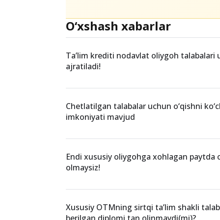
Teglar
xususiy oliygohlar
O‘xshash xabarlar
Ta’lim krediti nodavlat oliygoh talabalar
ajratiladi!
Chetlatilgan talabalar uchun o‘qishni ko‘c
imkoniyati mavjud