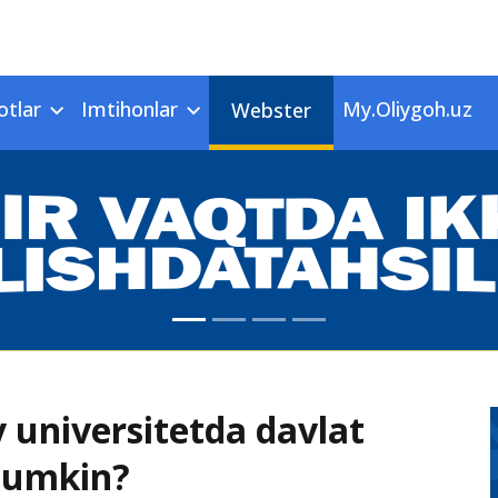
otlar
Imtihonlar
My.Oliygoh.uz
Webster
 universitetda davlat
 mumkin?