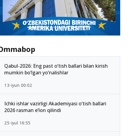
Ommabop
Qabul-2026: Eng past o‘tish ballari bilan kirish
mumkin bo‘lgan yo‘nalishlar
13-iyun 00:02
Ichki ishlar vazirligi Akademiyasi o‘tish ballari
2026 rasman e’lon qilindi
25-iyul 16:55