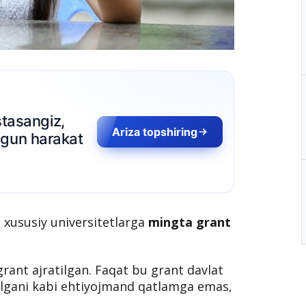
sangiz,
Ariza topshiring
 harakat