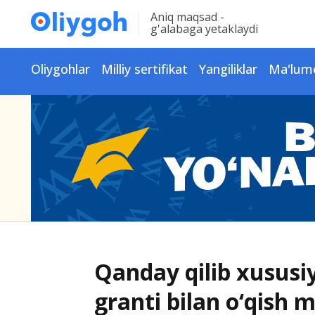
Aniq maqsad -
g'alabaga yetaklaydi
Oliygohlar
Milliy sertifikat
Yangiliklar
Ma'lum
Qanday qilib xususiy
granti bilan o‘qish