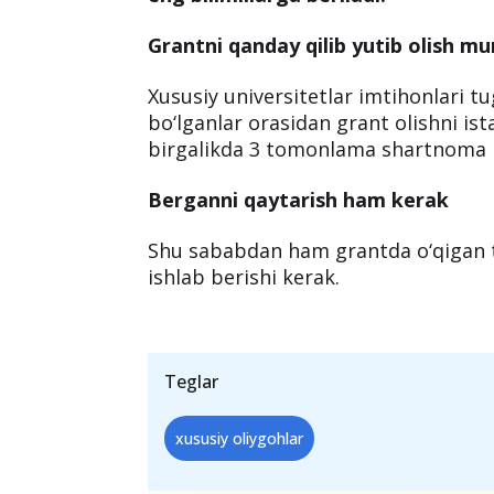
Davlat har yili xorijiy OTM filiallari 
ajratadi.
2023-yilgi qabul uchun ham mingta g
ta’lim muassasalarida ko‘pincha ber
eng bilimlilarga beriladi.
Grantni qanday qilib yutib olish m
Xususiy universitetlar imtihonlari t
bo‘lganlar orasidan grant olishni is
birgalikda 3 tomonlama shartnoma 
Berganni qaytarish ham kerak
Shu sababdan ham grantda o‘qigan t
ishlab berishi kerak.