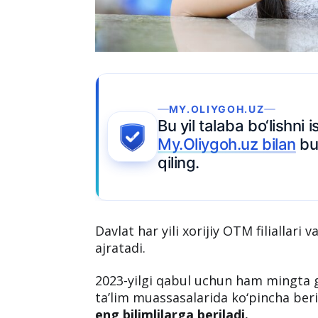
MY.OLIYGOH.UZ
Bu yil talaba bo‘lishni ista
My.Oliygoh.uz bilan
bugun
qiling.