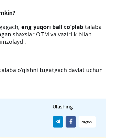
va xususiy universitetlarga
mingta grant
rant ajratilgan. Faqat bu grant davlat
ilgani kabi ehtiyojmand qatlamga emas,
umkin?
ugagach,
eng yuqori ball to‘plab
talaba
tagan shaxslar OTM va vazirlik bilan
imzolaydi.
alaba o‘qishni tugatgach davlat uchun