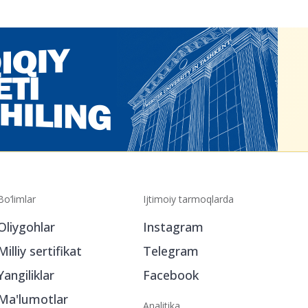
Bo‘limlar
Ijtimoiy tarmoqlarda