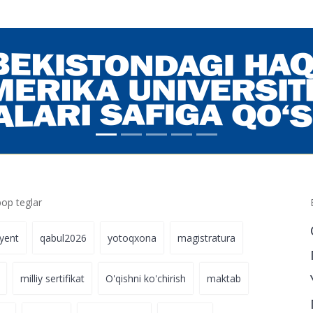
‘qishga kira
30.06.2024 08:10
balari uchun
30.04.2024 16:31
p teglar