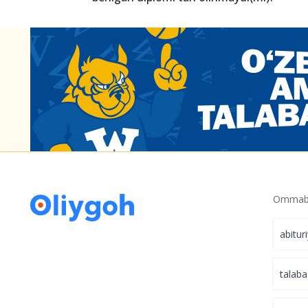
Endi xususiy oliygohga xohlagan paytda o
olmaysiz!
Xususiy OTMning sirtqi ta’lim shakli tala
berilgan diplomi tan olinmaydi(mi)?
Ommabo