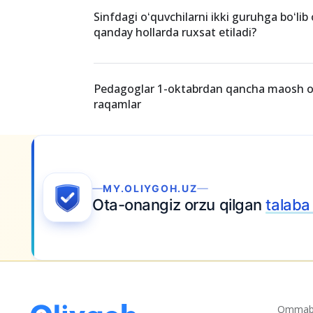
Sinfdagi oʻquvchilarni ikki guruhga boʻlib
qanday hollarda ruxsat etiladi?
Pedagoglar 1-oktabrdan qancha maosh ol
raqamlar
riza topshiring
Ommabo