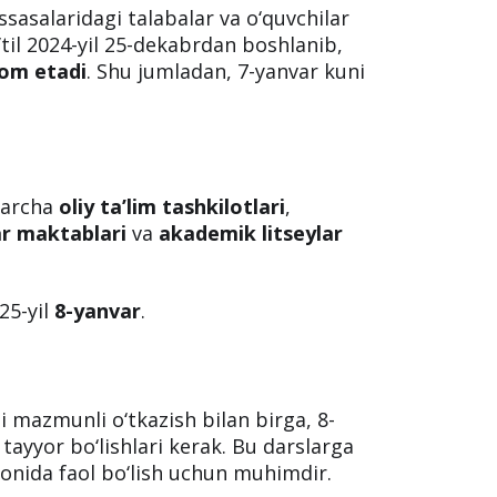
sasalaridagi talabalar va o‘quvchilar
a’til 2024-yil 25-dekabrdan boshlanib,
vom etadi
. Shu jumladan, 7-yanvar kuni
 barcha
oliy ta’lim tashkilotlari
,
r maktablari
va
akademik litseylar
25-yil
8-yanvar
.
ni mazmunli o‘tkazish bilan birga, 8-
tayyor bo‘lishlari kerak. Bu darslarga
onida faol bo‘lish uchun muhimdir.