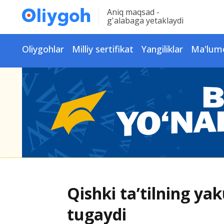
Aniq maqsad -
g'alabaga yetaklaydi
Oliygohlar
Milliy sertifikat
Yangiliklar
Ma'lum
Qishki ta’tilning ya
tugaydi