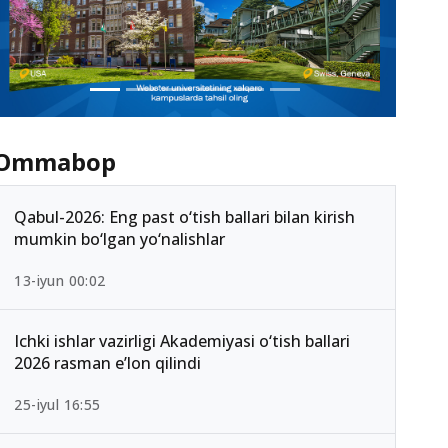
Ommabop
Qabul-2026: Eng past o‘tish ballari bilan kirish
mumkin bo‘lgan yo‘nalishlar
13-iyun 00:02
Ichki ishlar vazirligi Akademiyasi o‘tish ballari
2026 rasman e’lon qilindi
25-iyul 16:55