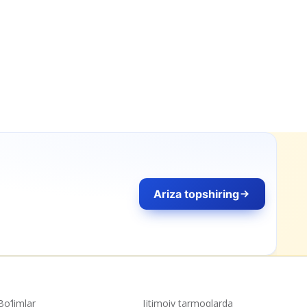
Bo‘limlar
Ijtimoiy tarmoqlarda