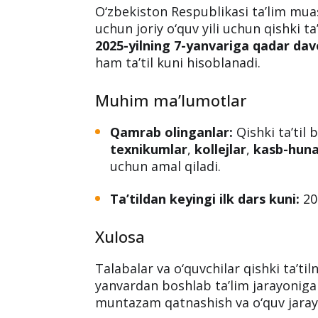
O‘zbekiston Respublikasi ta’lim muas
uchun joriy o‘quv yili uchun qishki t
2025-yilning 7-yanvariga qadar da
ham ta’til kuni hisoblanadi.
Muhim ma’lumotlar
Qamrab olinganlar:
Qishki ta’til
texnikumlar
,
kollejlar
,
kasb-huna
uchun amal qiladi.
Ta’tildan keyingi ilk dars kuni:
20
Xulosa
Talabalar va o‘quvchilar qishki ta’til
yanvardan boshlab ta’lim jarayoniga 
muntazam qatnashish va o‘quv jaray