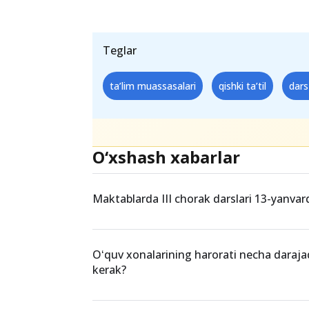
Teglar
ta’lim muassasalari
qishki ta’til
dars
O‘xshash xabarlar
Maktablarda III chorak darslari 13-yanva
Oʻquv xonalarining harorati necha daraja
kerak?