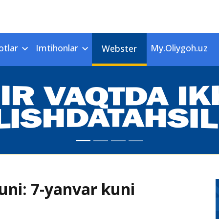
otlar
Imtihonlar
My.Oliygoh.uz
Webster
kuni: 7-yanvar kuni